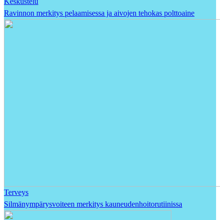
Keskustelu
Ravinnon merkitys pelaamisessa ja aivojen tehokas polttoaine
Terveys
Silmänympärysvoiteen merkitys kauneudenhoitorutiinissa