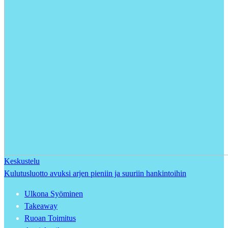
Keskustelu
Kulutusluotto avuksi arjen pieniin ja suuriin hankintoihin
Ulkona Syöminen
Takeaway
Ruoan Toimitus