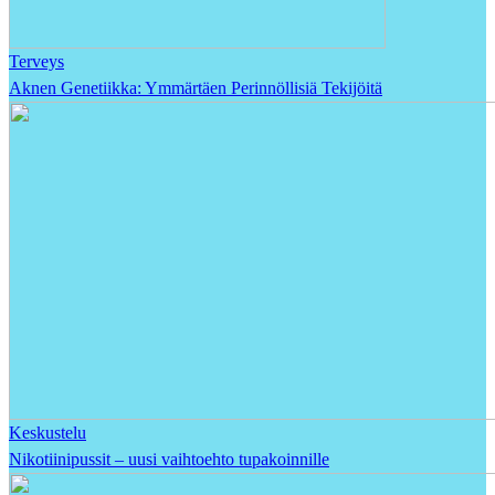
Terveys
Aknen Genetiikka: Ymmärtäen Perinnöllisiä Tekijöitä
Keskustelu
Nikotiinipussit – uusi vaihtoehto tupakoinnille