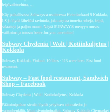
leipävaihtoehtoa, …
Käy paikallisessa Subwayssa osoitteessa Heinolankaari 9 Kokkola,
LS ja löydä läheltäsi ravintola, joka tarjoaa tuoreita subeja, leipiä,
salaatteja ja paljon muuta. Näytä SUBWAY® menyyn runsas
valikoima ja tutustu better-for-you -aterioihin!
Subway Chydenia | Wolt | Kotiinkuljetus |
Kokkola
Subway, Kokkola, Finland. 10 likes · 113 were here. Fast food
restaurant.
Subway – Fast food restaurant, Sandwich
Shop – Facebook
Subway Chydenia | Wolt | Kotiinkuljetus | Kokkola
Päätoimipaikan sivulta löydät yrityksen taloustiedot ja
vastuuhenkilöt. Muut sivutoimipaikat. Subway Kokkola Citymarket