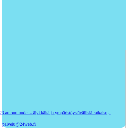
 autouutuudet – älykkäitä ja ympäristöystävällisiä ratkaisuja
palvelu@24web.fi