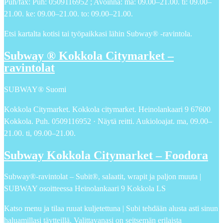
Puh/fax: Puh: 0509116952 ; Avoinna: ma: 09.00–21.00. ti: 09.00–
21.00. ke: 09.00–21.00. to: 09.00–21.00.
Etsi kartalta kotisi tai työpaikkasi lähin Subway® -ravintola.
Subway ® Kokkola Citymarket –
ravintolat
SUBWAY® Suomi
Kokkola Citymarket. Kokkola citymarket. Heinolankaari 9 67600
Kokkola. Puh. 0509116952 · Näytä reitti. Aukioloajat. ma, 09.00–
21.00. ti, 09.00–21.00.
Subway Kokkola Citymarket – Foodora
Subway®-ravintolat – Subit®, salaatit, wrapit ja paljon muuta |
SUBWAY osoitteessa Heinolankaari 9 Kokkola LS
Katso menu ja tilaa ruuat kuljetettuna | Subi tehdään alusta asti sinun
haluamillasi täytteillä. Valittavanasi on seitsemän erilaista