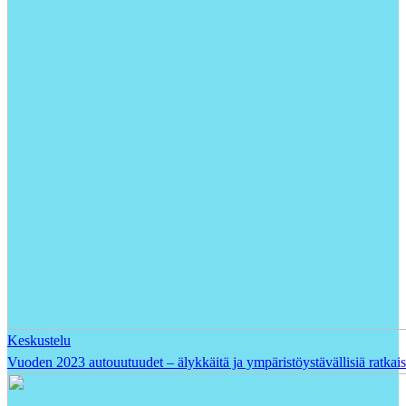
Keskustelu
Vuoden 2023 autouutuudet – älykkäitä ja ympäristöystävällisiä ratkais