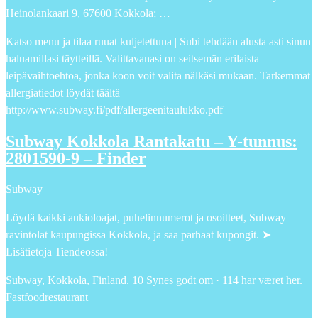
Heinolankaari 9, 67600 Kokkola; …
Katso menu ja tilaa ruuat kuljetettuna | Subi tehdään alusta asti sinun
haluamillasi täytteillä. Valittavanasi on seitsemän erilaista
leipävaihtoehtoa, jonka koon voit valita nälkäsi mukaan. Tarkemmat
allergiatiedot löydät täältä
http://www.subway.fi/pdf/allergeenitaulukko.pdf
Subway Kokkola Rantakatu – Y-tunnus:
2801590-9 – Finder
Subway
Löydä kaikki aukioloajat, puhelinnumerot ja osoitteet, Subway
ravintolat kaupungissa Kokkola, ja saa parhaat kupongit. ➤
Lisätietoja Tiendeossa!
Subway, Kokkola, Finland. 10 Synes godt om · 114 har været her.
Fastfoodrestaurant