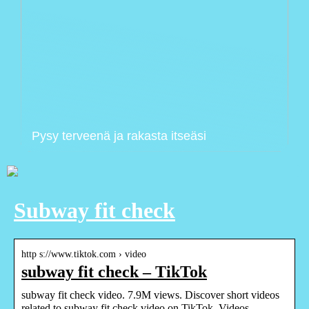
Pysy terveenä ja rakasta itseäsi
Subway fit check
http s://www.tiktok.com › video
subway fit check – TikTok
subway fit check video. 7.9M views. Discover short videos
related to subway fit check video on TikTok. Videos.