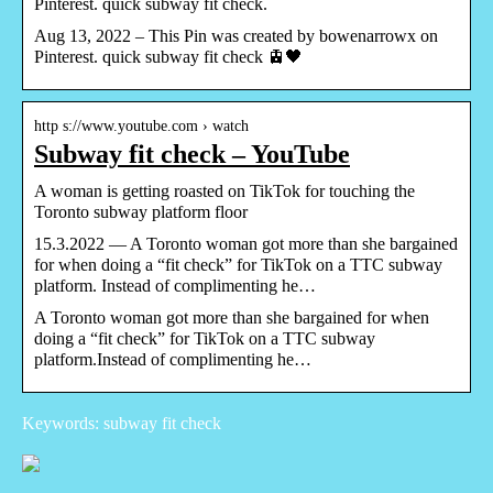
Pinterest. quick subway fit check.
Aug 13, 2022 – This Pin was created by bowenarrowx on
Pinterest. quick subway fit check 🚊🖤
http s://www.youtube.com › watch
Subway fit check – YouTube
A woman is getting roasted on TikTok for touching the
Toronto subway platform floor
15.3.2022 — A Toronto woman got more than she bargained
for when doing a “fit check” for TikTok on a TTC subway
platform. Instead of complimenting he…
A Toronto woman got more than she bargained for when
doing a “fit check” for TikTok on a TTC subway
platform.Instead of complimenting he…
Keywords: subway fit check