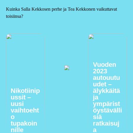
Kuinka Salla Kekkosen perhe ja Tea Kekkonen vaikuttavat
toisiinsa?
Vuoden
2023
autouutu
udet –
Nikotiinip
älykkäitä
ussit –
ja
uusi
ympärist
vaihtoeht
öystävälli
o
siä
tupakoin
ratkaisuj
nille
a