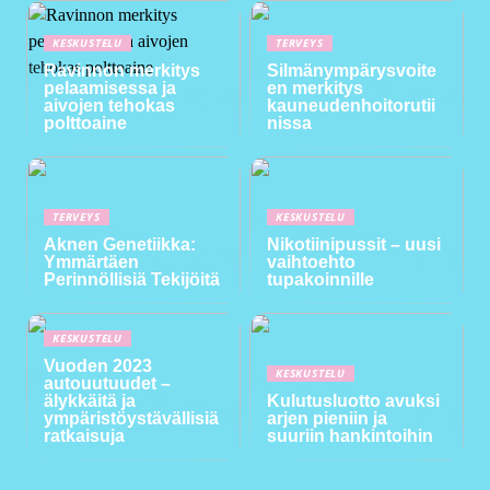
KESKUSTELU
TERVEYS
Ravinnon merkitys
Silmänympärysvoite
pelaamisessa ja
en merkitys
aivojen tehokas
kauneudenhoitorutii
polttoaine
nissa
TERVEYS
KESKUSTELU
Aknen Genetiikka:
Nikotiinipussit – uusi
Ymmärtäen
vaihtoehto
Perinnöllisiä Tekijöitä
tupakoinnille
KESKUSTELU
Vuoden 2023
KESKUSTELU
autouutuudet –
älykkäitä ja
Kulutusluotto avuksi
ympäristöystävällisiä
arjen pieniin ja
ratkaisuja
suuriin hankintoihin