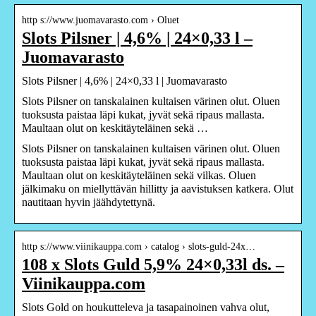
http s://www.juomavarasto.com › Oluet
Slots Pilsner | 4,6% | 24×0,33 l –
Juomavarasto
Slots Pilsner | 4,6% | 24×0,33 l | Juomavarasto
Slots Pilsner on tanskalainen kultaisen värinen olut. Oluen
tuoksusta paistaa läpi kukat, jyvät sekä ripaus mallasta.
Maultaan olut on keskitäyteläinen sekä …
Slots Pilsner on tanskalainen kultaisen värinen olut. Oluen
tuoksusta paistaa läpi kukat, jyvät sekä ripaus mallasta.
Maultaan olut on keskitäyteläinen sekä vilkas. Oluen
jälkimaku on miellyttävän hillitty ja aavistuksen katkera. Olut
nautitaan hyvin jäähdytettynä.
http s://www.viinikauppa.com › catalog › slots-guld-24x…
108 x Slots Guld 5,9% 24×0,33l ds. –
Viinikauppa.com
Slots Gold on houkutteleva ja tasapainoinen vahva olut,