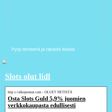
Pysy terveenä ja rakasta itseäsi
Slots olut lidl
http s://alkojuomat.com › OLUET NETISTÄ
Osta Slots Guld 5,9% juomien
verkkokaupasta edullisesti