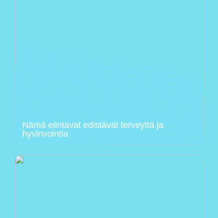
Nämä elintavat edistävät terveyttä ja
hyvinvointia