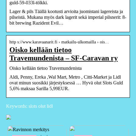
guld-59-033l-tölkki.
Lager & pils Täällä kootusti arvioita juomistani lagereista ja
pilseistä. Mukana myös dark lagerit sekä imperial pilsnerit: 8-
bit brewing Razident Evil…
http s://www.karavaanarit.fi › matkailu-ulkomailla › ois…
Oisko kellään tietoo
Travemundenista – SF-Caravan ry
Oisko kellään tietoo Travemundenista
Aldi, Penny, Ereka ,Wal Mart, Metro , Citti-Market ja Lidl
ovat minun suosikki järjestyksessä … Hyvä olut Slots Guld
5,6% maksaa Sarilla 5,99EUR.
Keywords: slots olut lidl