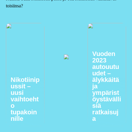
toisiinsa?
Vuoden
2023
autouutu
udet –
Nikotiinip
älykkäitä
ussit –
ja
uusi
ympärist
vaihtoeht
öystävälli
o
siä
tupakoin
ratkaisuj
nille
a