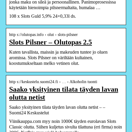
jonka maku on sileä ja persoonallinen. Panimoprosessissa
käytetään hienoimpia pilsnermaltaita, humalaa …
108 x Slots Guld 5,9% 24×0,33l ds.
http s://olutopas.info › olut › slots-pilsner
Slots Pilsner – Olutopas 2.5
Kuten tavallista, maissin ja makeuden tuntee jo oluen
aromissa. Slots Pilsner on väriltään kultainen,
koostumukseltaan melko vetinen olut.
http s://keskustelu.suomi24.fi › … › Alkoholin tuonti
Saako yksityinen tilata täyden lavan
olutta netist
Saako yksityinen tilata täyden lavan olutta netist – –
Suomi24 Keskustelut
Viinikauppa.com myy noin 1000€ täyden eurolavan Slots
Classic olutta. Siihen kuljetus sivulta tilattuna (eri firma) noin