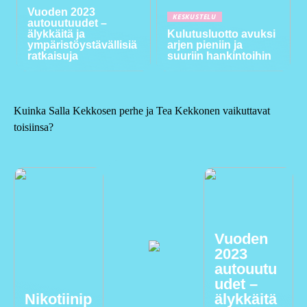
Vuoden 2023
KESKUSTELU
autouutuudet –
älykkäitä ja
Kulutusluotto avuksi
ympäristöystävällisiä
arjen pieniin ja
ratkaisuja
suuriin hankintoihin
Kuinka Salla Kekkosen perhe ja Tea Kekkonen vaikuttavat
toisiinsa?
Vuoden
2023
autouutu
udet –
Nikotiinip
älykkäitä