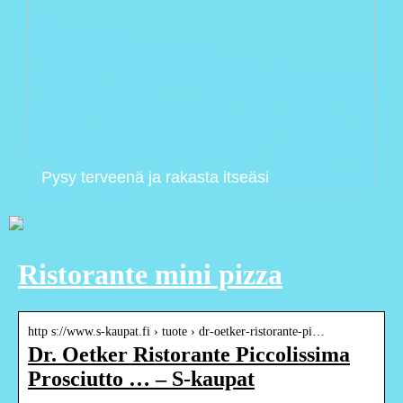
Pysy terveenä ja rakasta itseäsi
Ristorante mini pizza
http s://www.s-kaupat.fi › tuote › dr-oetker-ristorante-pi…
Dr. Oetker Ristorante Piccolissima
Prosciutto … – S-kaupat