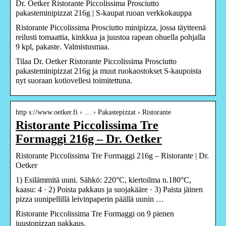
Dr. Oetker Ristorante Piccolissima Prosciutto
pakasteminipizzat 216g | S-kaupat ruoan verkkokauppa
Ristorante Piccolissima Prosciutto minipizza, jossa täytteenä
reilusti tomaattia, kinkkua ja juustoa rapean ohuella pohjalla
9 kpl, pakaste. Valmistusmaa.
Tilaa Dr. Oetker Ristorante Piccolissima Prosciutto
pakasteminipizzat 216g ja muut ruokaostokset S-kaupoista
nyt suoraan kotiovellesi toimitettuna.
http s://www.oetker.fi › … › Pakastepizzat › Ristorante
Ristorante Piccolissima Tre
Formaggi 216g – Dr. Oetker
Ristorante Piccolissima Tre Formaggi 216g – Ristorante | Dr.
Oetker
1) Esilämmitä uuni. Sähkö: 220°C, kiertoilma n.180°C,
kaasu: 4 · 2) Poista pakkaus ja suojakääre · 3) Paista jäinen
pizza uunipellillä leivinpaperin päällä uunin …
Ristorante Piccolissima Tre Formaggi on 9 pienen
juustopizzan pakkaus.