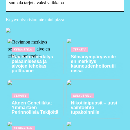
suupala tarjottavaksi vaikkapa …
Keywords: ristorante mini pizza
KESKUSTELU
TERVEYS
Ravinnon merkitys
Silmänympärysvoite
pelaamisessa ja
en merkitys
aivojen tehokas
kauneudenhoitorutii
polttoaine
nissa
TERVEYS
KESKUSTELU
Aknen Genetiikka:
Nikotiinipussit – uusi
Ymmärtäen
vaihtoehto
Perinnöllisiä Tekijöitä
tupakoinnille
KESKUSTELU