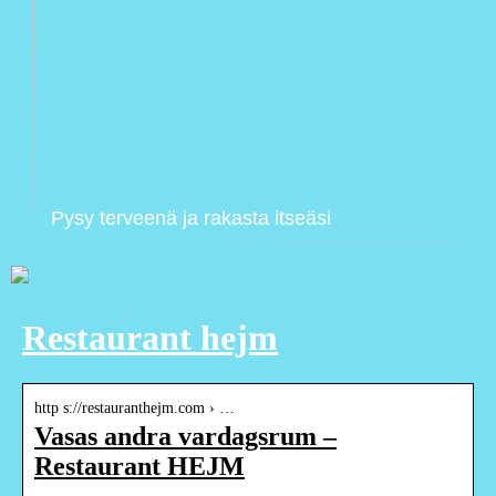
Pysy terveenä ja rakasta itseäsi
Restaurant hejm
http s://restauranthejm.com › …
Vasas andra vardagsrum –
Restaurant HEJM