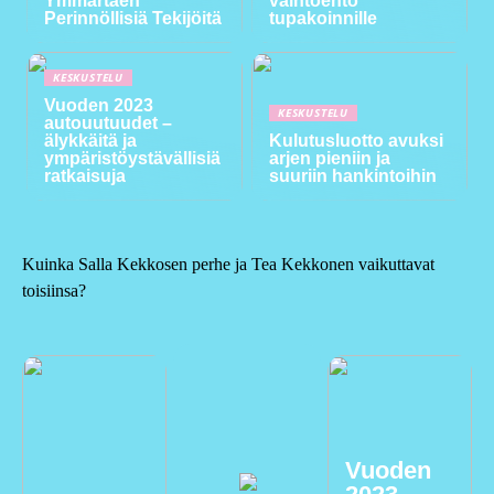
Ymmärtäen
vaihtoehto
Perinnöllisiä Tekijöitä
tupakoinnille
KESKUSTELU
Vuoden 2023
KESKUSTELU
autouutuudet –
älykkäitä ja
Kulutusluotto avuksi
ympäristöystävällisiä
arjen pieniin ja
ratkaisuja
suuriin hankintoihin
Kuinka Salla Kekkosen perhe ja Tea Kekkonen vaikuttavat
toisiinsa?
Vuoden