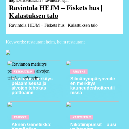
http s://fisketshus.fi › ravintola-hejm
Ravintola HEJM – Fiskets hus |
Kalastuksen talo
Ravintola HEJM – Fiskets hus | Kalastuksen talo
Keywords: restaurant hejm, hejm restaurant
KESKUSTELU
TERVEYS
Ravinnon merkitys
Silmänympärysvoite
pelaamisessa ja
en merkitys
aivojen tehokas
kauneudenhoitorutii
polttoaine
nissa
TERVEYS
KESKUSTELU
Aknen Genetiikka:
Nikotiinipussit – uusi