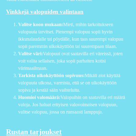
Vinkkejä valopuiden valintaan
Valitse koon mukaan:
Mieti, mihin tarkoitukseen
valopuuta tarvitset. Pienempi valopuu sopii hyvin
ikkunalaudalle tai pöydälle, kun taas suurempi valopuu
sopii paremmin ulkokäyttöön tai suurempaan tilaan.
Valitse väri:
Valopuut ovat saatavilla eri väreissä, joten
voit valita sellaisen, joka sopii parhaiten kotisi
värimaailmaan.
Tarkista ulkokäyttöön sopivuus:
Mikäli aiot käyttää
valopuuta ulkona, varmista, että se on ulkokäyttöön
sopiva ja kestää sään vaihteluita.
Huomioi valomäärä:
Valopuihin on saatavilla eri määrä
valoja. Jos haluat erityisen valovoimaisen valopuun,
valitse valopuu, jossa on runsaasti lamppuja.
Rustan tarjoukset