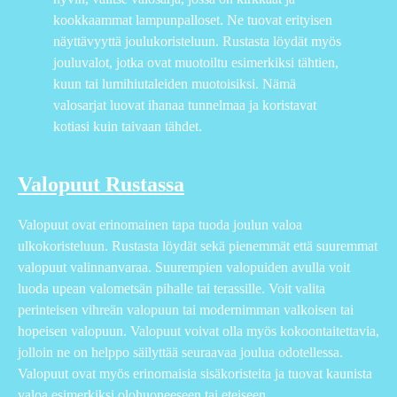
kookkaammat lampunpalloset. Ne tuovat erityisen
näyttävyyttä joulukoristeluun. Rustasta löydät myös
jouluvalot, jotka ovat muotoiltu esimerkiksi tähtien,
kuun tai lumihiutaleiden muotoisiksi. Nämä
valosarjat luovat ihanaa tunnelmaa ja koristavat
kotiasi kuin taivaan tähdet.
Valopuut Rustassa
Valopuut ovat erinomainen tapa tuoda joulun valoa
ulkokoristeluun. Rustasta löydät sekä pienemmät että suuremmat
valopuut valinnanvaraa. Suurempien valopuiden avulla voit
luoda upean valometsän pihalle tai terassille. Voit valita
perinteisen vihreän valopuun tai modernimman valkoisen tai
hopeisen valopuun. Valopuut voivat olla myös kokoontaitettavia,
jolloin ne on helppo säilyttää seuraavaa joulua odotellessa.
Valopuut ovat myös erinomaisia sisäkoristeita ja tuovat kaunista
valoa esimerkiksi olohuoneeseen tai eteiseen.