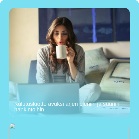
Kulutusluotto avuksi arjen pieniin ja suuriin
hankintoihin