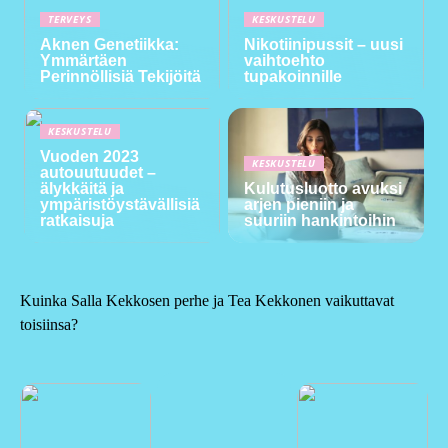
TERVEYS
KESKUSTELU
Aknen Genetiikka:
Nikotiinipussit – uusi
Ymmärtäen
vaihtoehto
Perinnöllisiä Tekijöitä
tupakoinnille
KESKUSTELU
Vuoden 2023
KESKUSTELU
autouutuudet –
älykkäitä ja
Kulutusluotto avuksi
ympäristöystävällisiä
arjen pieniin ja
ratkaisuja
suuriin hankintoihin
Kuinka Salla Kekkosen perhe ja Tea Kekkonen vaikuttavat
toisiinsa?