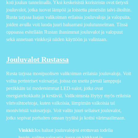
koti joulun tunnelmalla. Yksi keskeisistä koristeista ovat tietysti
jouluvalot, jotka tuovat lämpöä ja loistetta pimeisiin talvi-iltoihin.
Rusta tarjoaa laajan valikoiman erilaisia jouluvaloja ja valopuita,
joiden avulla voit luoda juuri haluamasi joulutunnelman. Tässä
oppaassa esitellään Rustan ihanimmat jouluvalot ja valopuut
sekä annetaan vinkkejä niiden käyttöön ja valintaan.
Jouluvalot Rustassa
Rusta tarjoaa monipuolisen valikoiman erilaisia jouluvaloja. Voit
valita perinteiset valosarjat, joissa on useita pieniä lamppuja
peräkkäin tai modernimmat LED-valot, jotka ovat
energiatehokkaita ja kestäviä. Valikoimasta löytyy myös erilaisia
värivaihtoehtoja, kuten valkoisia, lämpimän valkoisia tai
monivärisiä valosarjoja. Voit valita juuri sellaiset jouluvalot,
jotka sopivat parhaiten omaan tyyliisi ja kotisi värimaailmaan.
Vinkki:
Jos haluat jouluvalojesi erottuvan todella
hyvin, valitse valosarja, jossa on kirkkaat ja