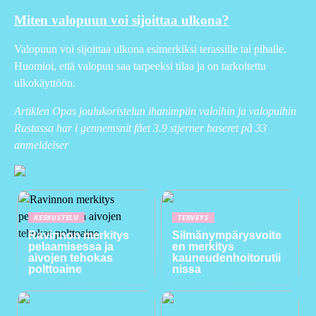
Miten valopuun voi sijoittaa ulkona?
Valopuun voi sijoittaa ulkona esimerkiksi terassille tai pihalle.
Huomioi, että valopuu saa tarpeeksi tilaa ja on tarkoitettu
ulkokäyttöön.
Artiklen Opas joulukoristelun ihanimpiin valoihin ja valopuihin
Rustassa har i gennemsnit fået
3.9
stjerner baseret på
33
anmeldelser
KESKUSTELU
TERVEYS
Ravinnon merkitys
Silmänympärysvoite
pelaamisessa ja
en merkitys
aivojen tehokas
kauneudenhoitorutii
polttoaine
nissa