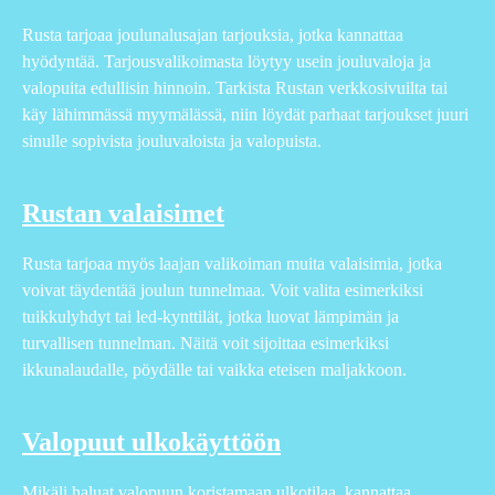
Rusta tarjoaa joulunalusajan tarjouksia, jotka kannattaa
hyödyntää. Tarjousvalikoimasta löytyy usein jouluvaloja ja
valopuita edullisin hinnoin. Tarkista Rustan verkkosivuilta tai
käy lähimmässä myymälässä, niin löydät parhaat tarjoukset juuri
sinulle sopivista jouluvaloista ja valopuista.
Rustan valaisimet
Rusta tarjoaa myös laajan valikoiman muita valaisimia, jotka
voivat täydentää joulun tunnelmaa. Voit valita esimerkiksi
tuikkulyhdyt tai led-kynttilät, jotka luovat lämpimän ja
turvallisen tunnelman. Näitä voit sijoittaa esimerkiksi
ikkunalaudalle, pöydälle tai vaikka eteisen maljakkoon.
Valopuut ulkokäyttöön
Mikäli haluat valopuun koristamaan ulkotilaa, kannattaa