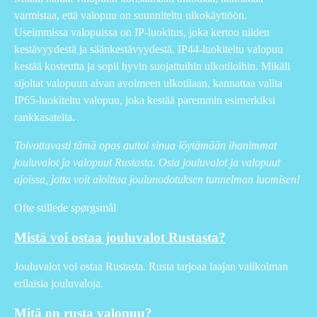
varmistaa, että valopuu on suunniteltu ulkokäyttöön.
Useimmissa valopuissa on IP-luokitus, joka kertoo niiden
kestävyydestä ja säänkestävyydestä. IP44-luokiteltu valopuu
kestää kosteutta ja sopii hyvin suojattuihin ulkotiloihin. Mikäli
sijoitat valopuun aivan avoimeen ulkotilaan, kannattaa valita
IP65-luokiteltu valopuu, joka kestää paremmin esimerkiksi
rankkasateita.
Toivottavasti tämä opas auttoi sinua löytämään ihanimmat
jouluvalot ja valopuut Rustasta. Osta jouluvalot ja valopuut
ajoissa, jotta voit aloittaa joulunodotuksen tunnelman luomisen!
Ofte stillede spørgsmål
Mistä voi ostaa jouluvalot Rustasta?
Jouluvalot voi ostaa Rustasta. Rusta tarjoaa laajan valikoiman
erilaisia jouluvaloja.
Mitä on rusta valopuu?