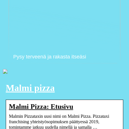
Pysy terveenä ja rakasta itseäsi
Malmi pizza
Malmi Pizza: Etusivu
Malmin Pizzataxin uusi nimi on Malmi Pizza. Pizzataxi
franchising yhteistyösopimuksen päättyessä 2019,
tomintamme jatkuu uudella nimellä ja samalla …