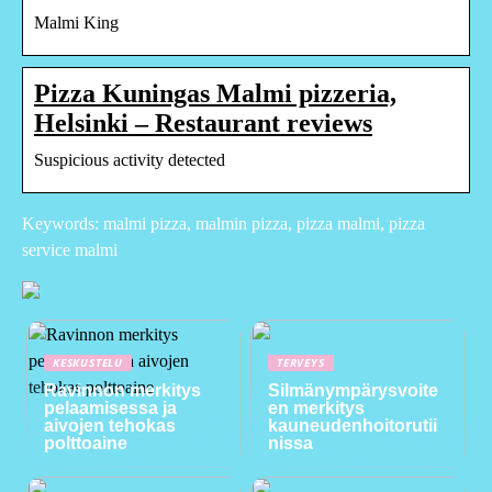
Malmi King
Pizza Kuningas Malmi pizzeria,
Helsinki – Restaurant reviews
Suspicious activity detected
Keywords: malmi pizza, malmin pizza, pizza malmi, pizza
service malmi
KESKUSTELU
TERVEYS
Ravinnon merkitys
Silmänympärysvoite
pelaamisessa ja
en merkitys
aivojen tehokas
kauneudenhoitorutii
polttoaine
nissa