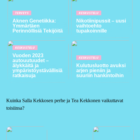
TERVEYS
KESKUSTELU
Aknen Genetiikka:
Nikotiinipussit – uusi
Ymmärtäen
vaihtoehto
Perinnöllisiä Tekijöitä
tupakoinnille
KESKUSTELU
Vuoden 2023
KESKUSTELU
autouutuudet –
älykkäitä ja
Kulutusluotto avuksi
ympäristöystävällisiä
arjen pieniin ja
ratkaisuja
suuriin hankintoihin
Kuinka Salla Kekkosen perhe ja Tea Kekkonen vaikuttavat
toisiinsa?