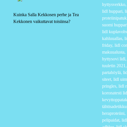
hyttysverkko, l
lidl huppari, l
Kuinka Salla Kekkosen perhe ja Tea
proteiinipatukk
Kekkonen vaikuttavat toisiinsa?
suomi huppari,
lidl kuplavohve
kahluuallas, li
friday, lidl co
makuualusta, li
hyttysovi lidl,
tuuletin 2021, 
partahöylä, lid
siteet, lidl ui
pringles, lidl 
koronatesti lid
kevyttoppatakki
tähtisadetikku,
heraproteiini, 
pelipaidat, lid
adblue, lidl cl