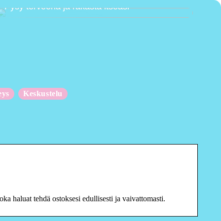
Pysy terveenä ja rakasta itseäsi
eys
Keskustelu
ka haluat tehdä ostoksesi edullisesti ja vaivattomasti.