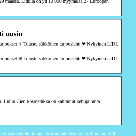
ii 29 maassa. Lidlillä on yli 10 000 myymälää 27 Euroopan
ti uusin
arjoukset ✳️ Tutustu sähköinen tarjouslehti ❤ Nykyinen LIDL
arjoukset ✳️ Tutustu sähköinen tarjouslehti ❤ Nykyinen LIDL
roa. Lidlin Cien-kosmetiikka on kahminut kehuja hinta-
idl vaatteet, lidl kengät, koronapikatesti lidl, lidl finland, lidl