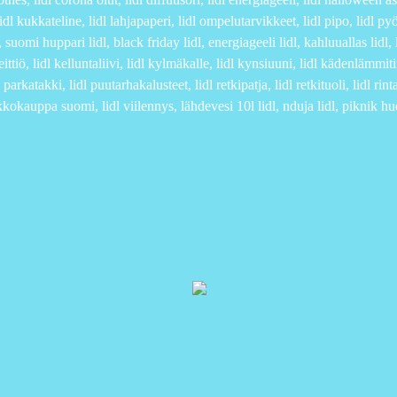
idl kukkateline, lidl lahjapaperi, lidl ompelutarvikkeet, lidl pipo, lidl p
, suomi huppari lidl, black friday lidl, energiageeli lidl, kahluuallas lidl, li
eittiö, lidl kelluntaliivi, lidl kylmäkalle, lidl kynsiuuni, lidl kädenlämmitin,
l parkatakki, lidl puutarhakalusteet, lidl retkipatja, lidl retkituoli, lidl rint
kkokauppa suomi, lidl viilennys, lähdevesi 10l lidl, nduja lidl, piknik huopa