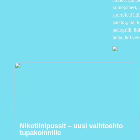
kopiopaperi, l
sportyfeel lidl
katalog, lidl k
pallogrilli, lid
hinta, lidl ver
Nikotiinipussit – uusi vaihtoehto
tupakoinnille