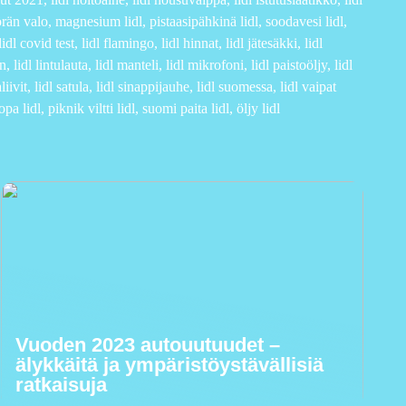
yörän valo, magnesium lidl, pistaasipähkinä lidl, soodavesi lidl,
dl covid test, lidl flamingo, lidl hinnat, lidl jätesäkki, lidl
 lidl lintulauta, lidl manteli, lidl mikrofoni, lidl paistoöljy, lidl
aliivit, lidl satula, lidl sinappijauhe, lidl suomessa, lidl vaipat
 lidl, piknik viltti lidl, suomi paita lidl, öljy lidl
Vuoden 2023 autouutuudet –
älykkäitä ja ympäristöystävällisiä
ratkaisuja