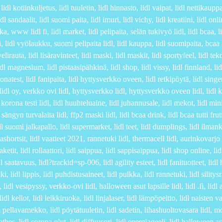
idl kotiinkuljetus, lidl tuuletin, lidl hinnasto, lidl vaipat, lidl nettikaupp
idl sandaalit, lidl suomi paita, lidl imuri, lidl vichy, lidl kreatiini, lidl on
a, www lidl fi, lidl market, lidl pelipaita, selän tukivyö lidl, lidl bcaa, li
 lidl vyölaukku, suomi pelipaita lidl, lidl kauppa, lidl suomipaita, bcaa li
lirauta, lidl lisäravinteet, lidl maski, lidl maskit, lidl sportyfeel, lidl tek
dl magnesium, lidl pistaasipähkinä, lidl shop, lidl vissy, lidl finnland, lid
ronatest, lidl fanipaita, lidl hyttysverkko oveen, lidl retkipöytä, lidl singer
dl oy, verkko ovi lidl, hyttysverkko lidl, hyttysverkko oveen lidl, lidl käside
 korona testi lidl, lidl huuhteluaine, lidl juhannusale, lidl mekot, lidl mini
sängyn turvalaita lidl, ffp2 maski lidl, lidl bcaa drink, lidl bcaa tutti frut
l suomi jalkapallo, lidl supermarket, lidl teet, lidl dumplings, lidl ilmanko
mashortsit, lidl vaatteet 2021, rannetuki lidl, thermacell lidl, aurinkovarjo l
raketit, lidl rollaattori, lidl saippua, lidl sappisaippua, lidl shop online, l
l saatavuus, lidl?trackid=sp-006, lidl agility esteet, lidl fanituotteet, li
, lidl lippis, lidl puhdistusaineet, lidl pulkka, lidl rannetuki, lidl silitysr
 lidl vesipyssy, verkko-ovi lidl, halloween asut lapsille lidl, lidl .fi, lidl
lidl kellot, lidl leikkiruoka, lidl linjalaser, lidl lämpöpeitto, lidl naisten 
l pellavamekko, lidl pöytätuuletin, lidl sadetin, lihashuoltovasara lidl, mochi
othes, lidl corona olut, lidl diffuusori, lidl energiageeli, lidl halloween a