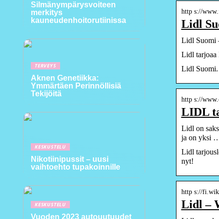
Silmänympärysvoiteen
http s://www.
merkitys
kauneudenhoitorutiinissa
Lidl Su
Lidl Suomi 
Lidl tarjoaa
TERVEYS
Lidl Suomi. 
Aknen Genetiikka:
Ymmärtäen Perinnöllisiä
Tekijöitä
http s://www.
LIDL ta
Lidl on saks
ja on yksi 
KESKUSTELU
Lidl tarjous
Nikotiinipussit – uusi
nyt!
vaihtoehto tupakoinnille
http s://fi.wi
Lidl – 
KESKUSTELU
Vuoden 2023 autouutuudet