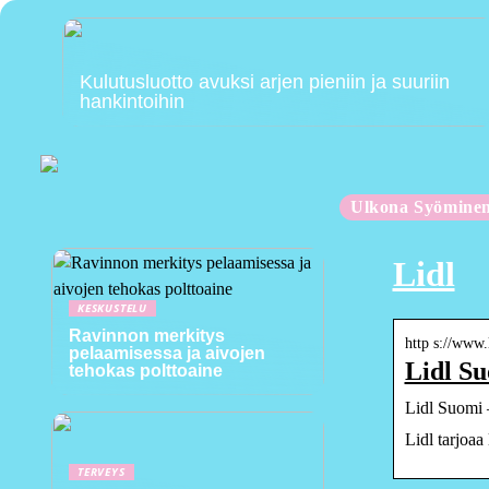
Kulutusluotto avuksi arjen pieniin ja suuriin
hankintoihin
Ulkona Syömine
Lidl
KESKUSTELU
Ravinnon merkitys
http s://www.l
pelaamisessa ja aivojen
Lidl Su
tehokas polttoaine
Lidl Suomi 
Lidl tarjoaa
TERVEYS