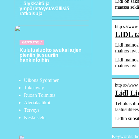
Lidl on saks
– älykkäitä ja
maassa sek
ympäristöystävällisiä
ratkaisuja
http s://www.
LIDL ta
KESKUSTELU
Lidl mainos
Kulutusluotto avuksi arjen
mainos nyt
pieniin ja suuriin
Lidl mainos
hankintoihin
mainos nyt
Ulkona Syöminen
http s://www.l
Takeaway
Lidl Li
Ruoan Toimitus
Aterialaatikot
Tehokas ihon
laatusuhtees
Terveys
Keskustelu
Lidlin suosi
Keywords: lidl,