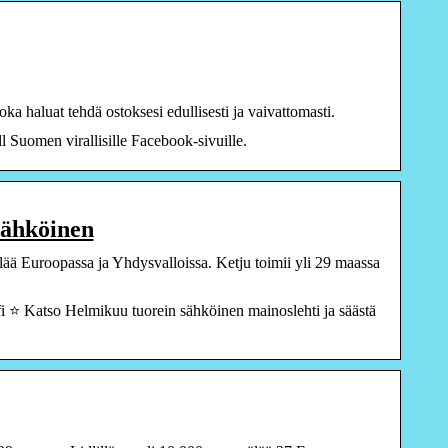
ka haluat tehdä ostoksesi edullisesti ja vaivattomasti.
l Suomen virallisille Facebook-sivuille.
sähköinen
lää Euroopassa ja Yhdysvalloissa. Ketju toimii yli 29 maassa
.fi ⭐ Katso Helmikuu tuorein sähköinen mainoslehti ja säästä