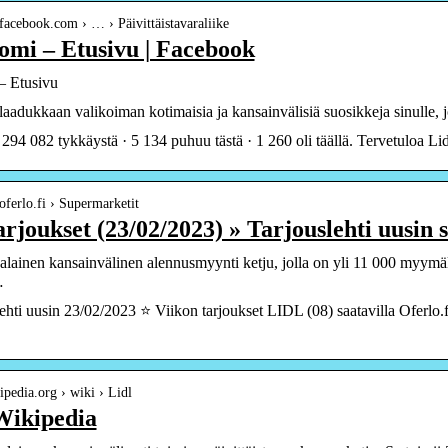
facebook.com › … › Päivittäistavaraliike
omi – Etusivu | Facebook
– Etusivu
 laadukkaan valikoiman kotimaisia ja kansainvälisiä suosikkeja sinulle, jo
294 082 tykkäystä · 5 134 puhuu tästä · 1 260 oli täällä. Tervetuloa Lid
oferlo.fi › Supermarketit
rjoukset (23/02/2023) » Tarjouslehti uusin 
alainen kansainvälinen alennusmyynti ketju, jolla on yli 11 000 myymä
…
lehti uusin 23/02/2023 ⭐ Viikon tarjoukset LIDL (08) saatavilla Oferlo
kipedia.org › wiki › Lidl
Wikipedia