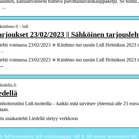
alainen, kansainvälisesti toimiva päivittäistavarakauppaketju. Se toim
ä …
kimbino.fi › lidl
rjoukset 23/02/2023 || Sähköinen tarjousleh
lehti voimassa 23/02/2023 ✳️ Kimbino tuo uusiin Lidl Helmikuu 2023 t
 …
lehti voimassa 23/02/2023 ✳️ Kimbino tuo uusiin Lidl Helmikuu 2023 t
 →
iedella.fi
edellä
hoitorutiini Lidl-tuotteilla – kaikki mitä tarvitsee yhteensä alle 25 eu
taan.
ttu asiakaslehti Liedellä siirtyy verkkoon
 lidl koronatesti, lidl verkkokauppa, lidl fi, lidl suomi, koronatesti lidl, l