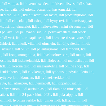
a, lidl vaippa, lidl kivennäisvedet, lidl kivennäisvesi, lidl sukat,
line, lidl paita, lidl urheilujuoma, lidl kasvomaski, lidl
dl dirndl 2021, lidl hiusvärit, lidl matot, lidl proteiinijuoma, lidl
dl, lidl chocolate, lidl eshop, lidl hyttysovi, lidl kumisaappaat,
okuusi, lidl uimalelut, lidl urheiluvaatteet, mini sitruuna lidl, lidl
l pellava, lidl pellavahousut, lidl pellavavaatteet, lidl black
, lidl vesi, lidl koronapikatesti, lidl koronatesti saatavuus, lidl
si, lidl piknik viltti, lidl uimalelu, lidl öljy, site:lidl.fi lidl,
 sitruuna, lidl oliivit, lidl palautusjuoma, lidl tamponit, lidl
ti, lidl kong strong hinta, lidl lihashuoltovasara, lidl multa, lidl
stutin, lidl laskettelutakki, lidl lähdevesi, lidl makusiirappi, lidl
idl, lidl korona testi, lidl maalausteline, lidl online shop, lidl
idl sukkahousut, lidl talvikengät, lidl työhousut, pöytätuuletin lidl,
dl hyttysverkko ikkunaan, lidl hyönteisverkko, lidl
auta, lidl sitruspuu, lidl thermacell, lidl toppahousut, lidl
 air fryer suomi, lidl aurinkolasit, lidl flamingo uimapatja, lidl
vaatteet, lidl olut 24-pack hinta 2021, lidl palasaippua, lidl
 lidl, hyönteisverkko lidl, julmust lidl, lidl,fi, lidl. fi, lidl
sut 2021, lidl hoitoaine, lidl housuvaippa, lidl istutuslaatikko, lidl