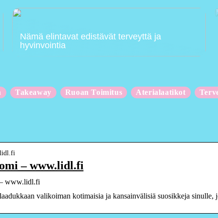
Nämä elintavat edistävät terveyttä ja
hyvinvointia
n
Takeaway
Ruoan Toimitus
Aterialaatikot
Terv
idl.fi
omi – www.lidl.fi
– www.lidl.fi
 laadukkaan valikoiman kotimaisia ja kansainvälisiä suosikkeja sinulle, jo