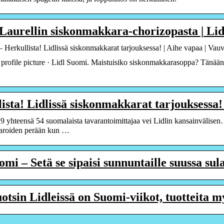
aurellin siskonmakkara-chorizopasta | Li
 Herkullista! Lidlissä siskonmakkarat tarjouksessa! | Aihe vapaa | Vau
profile picture · Lidl Suomi. Maistuisiko siskonmakkarasoppa? Tänään 
ista! Lidlissä siskonmakkarat tarjouksessa
 yhteensä 54 suomalaista tavarantoimittajaa vei Lidlin kansainvälisen
aroiden perään kun …
omi – Setä se sipaisi sunnuntaille suussa s
tsin Lidleissä on Suomi-viikot, tuotteita