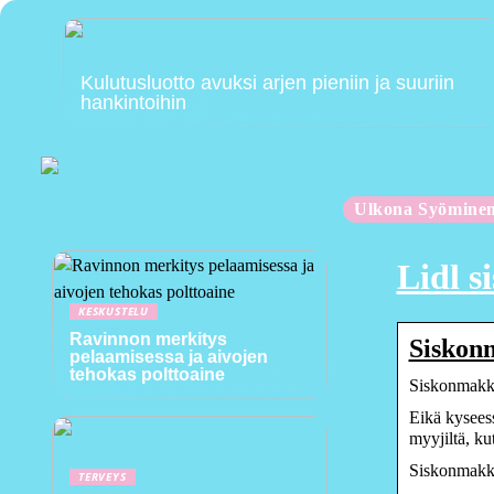
Kulutusluotto avuksi arjen pieniin ja suuriin
hankintoihin
Ulkona Syömine
Lidl 
KESKUSTELU
Ravinnon merkitys
Siskonm
pelaamisessa ja aivojen
tehokas polttoaine
Siskonmakka
Eikä kyseess
myyjiltä, k
Siskonmakka
TERVEYS