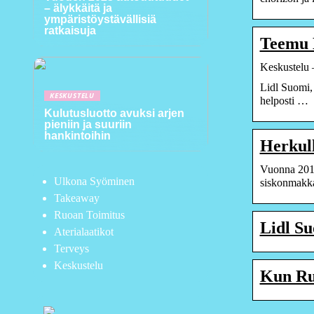
– älykkäitä ja
ympäristöystävällisiä
ratkaisuja
Teemu L
Keskustelu –
Lidl Suomi, 
KESKUSTELU
helposti …
Kulutusluotto avuksi arjen
pieniin ja suuriin
hankintoihin
Herkull
Vuonna 2019
Ulkona Syöminen
siskonmakk
Takeaway
Ruoan Toimitus
Lidl Su
Aterialaatikot
Terveys
Keskustelu
Kun Ruo