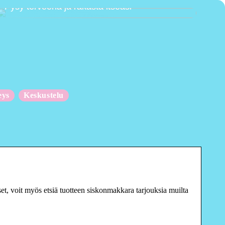
Pysy terveenä ja rakasta itseäsi
eys
Keskustelu
et, voit myös etsiä tuotteen siskonmakkara tarjouksia muilta