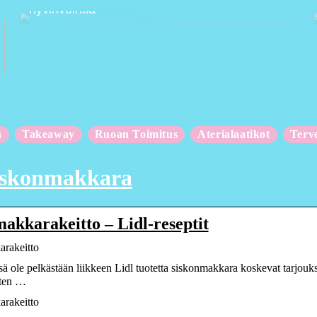
hyvinvointia
n
Takeaway
Ruoan Toimitus
Aterialaatikot
Terv
siskonmakkara
akkarakeitto – Lidl-reseptit
rakeitto
ä ole pelkästään liikkeen Lidl tuotetta siskonmakkara koskevat tarjouks
uten …
rakeitto