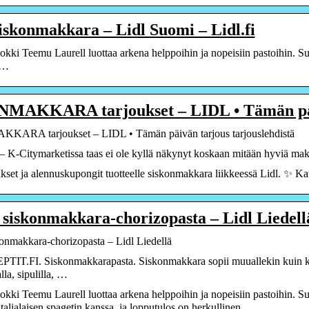
iskonmakkara – Lidl Suomi – Lidl.fi
kokki Teemu Laurell luottaa arkena helppoihin ja nopeisiin pastoihin. 
 …
MAKKARA tarjoukset – LIDL • Tämän pä
ARA tarjoukset – LIDL • Tämän päivän tarjous tarjouslehdistä
K-Citymarketissa taas ei ole kyllä näkynyt koskaan mitään hyviä makkar
kset ja alennuskupongit tuotteelle siskonmakkara liikkeessä Lidl. ✨ Kat
siskonmakkara-chorizopasta – Lidl Liedell
onmakkara-chorizopasta – Lidl Liedellä
IT.FI. Siskonmakkarapasta. Siskonmakkara sopii muuallekin kuin ke
la, sipulilla, …
kokki Teemu Laurell luottaa arkena helppoihin ja nopeisiin pastoihin. 
italialaisen spagetin kanssa, ja lopputulos on herkullinen.