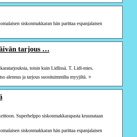
Suomalaisen siskonmakkaran hän parittaa espanjalaisen
ivän tarjous …
atarjouksia, toisin kuin Lidlissä. T. Lidl-mies.
so alennus ja tarjous suosituimmilta myyjiltä. ⭐
ä
ittoon. Superhelppo siskonmakkarapasta kruunataan
Suomalaisen siskonmakkaran hän parittaa espanjalaisen