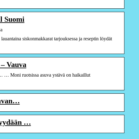
dl Suomi
va
lauantaina siskonmakkarat tarjouksessa ja reseptin löydät
! – Vauva
… … Moni ruotsissa asuva ystävä on haikaillut
ulavan…
 myydään …