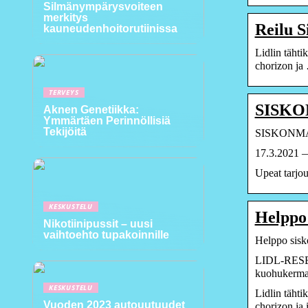
Silmänympärysvoiteen
merkitys
Reilu S
kauneudenhoitorutiinissa
Lidlin tähti
chorizon ja
TERVEYS
SISKON
Aknen Genetiikka:
Ymmärtäen Perinnöllisiä
Tekijöitä
SISKONMAKK
17.3.2021 — 
Upeat tarjou
KESKUSTELU
Helppo 
Nikotiinipussit – uusi
vaihtoehto tupakoinnille
Helppo sisk
LIDL-RESEPT
kuohukermal
KESKUSTELU
Lidlin tähti
Vuoden 2023 autouutuudet
chorizon ja 