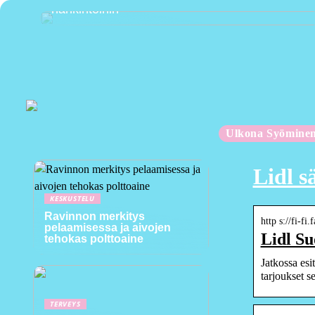
hankintoihin
Ulkona Syömine
Lidl 
KESKUSTELU
Ravinnon merkitys
http s://fi-f
pelaamisessa ja aivojen
Lidl Su
tehokas polttoaine
Jatkossa esi
tarjoukset 
TERVEYS