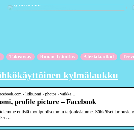
hyvinvointia
n
Takeaway
Ruoan Toimitus
Aterialaatikot
Terv
sähkökäyttöinen kylmälaukku
i.facebook.com › lidlsuomi › photos › vaikka…
omi, profile picture – Facebook
ttelemme entistä monipuolisemmin tarjouksiamme. Sähköiset tarjouslehd
sekä …