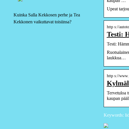
kaupan …
Upeat tarjou
Kuinka Salla Kekkosen perhe ja Tea
Kekkonen vaikuttavat toisiinsa?
http s://autot
Testi: 
Testi: Hämmä
Ruotsalainen
laukkua…
http s://www.
Kylmäl
Tervetuloa t
kaupan pääl
Keywords: li