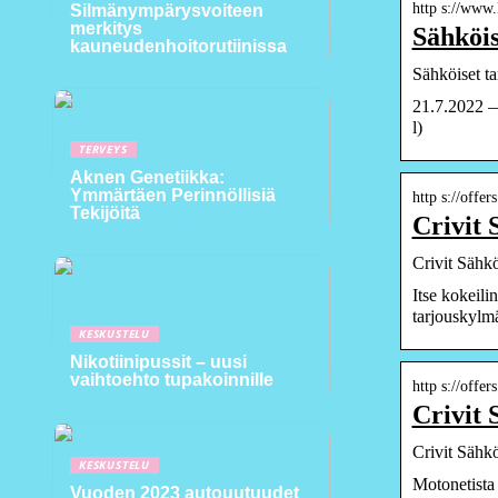
http s://www.l
Silmänympärysvoiteen
merkitys
Sähköis
kauneudenhoitorutiinissa
Sähköiset ta
21.7.2022 —
l)
TERVEYS
Aknen Genetiikka:
Ymmärtäen Perinnöllisiä
http s://offer
Tekijöitä
Crivit 
Crivit Sähk
Itse kokeili
tarjouskylm
KESKUSTELU
Nikotiinipussit – uusi
vaihtoehto tupakoinnille
http s://offer
Crivit 
Crivit Sähk
KESKUSTELU
Motonetista 
Vuoden 2023 autouutuudet