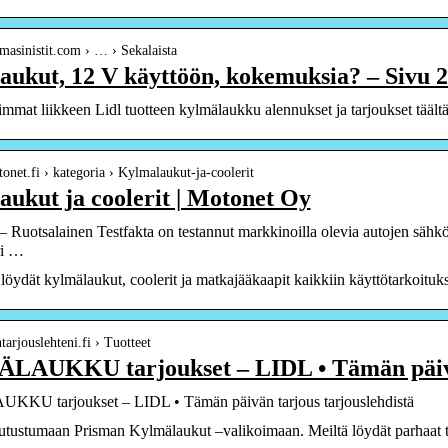
masinistit.com › … › Sekalaista
ukut, 12 V käyttöön, kokemuksia? – Sivu 2 
mmat liikkeen Lidl tuotteen kylmälaukku alennukset ja tarjoukset täältä j
tonet.fi › kategoria › Kylmalaukut-ja-coolerit
ukut ja coolerit | Motonet Oy
 Ruotsalainen Testfakta on testannut markkinoilla olevia autojen sähkö
ri …
löydät kylmälaukut, coolerit ja matkajääkaapit kaikkiin käyttötarkoituks
tarjouslehteni.fi › Tuotteet
AUKKU tarjoukset – LIDL • Tämän päiv
U tarjoukset – LIDL • Tämän päivän tarjous tarjouslehdistä
utustumaan Prisman Kylmälaukut –valikoimaan. Meiltä löydät parhaat tuo