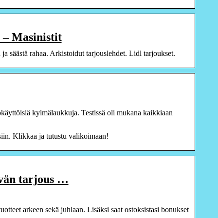
– Masinistit
a säästä rahaa. Arkistoidut tarjouslehdet. Lidl tarjoukset.
käyttöisiä kylmälaukkuja. Testissä oli mukana kaikkiaan
iin. Klikkaa ja tutustu valikoimaan!
än tarjous …
tteet arkeen sekä juhlaan. Lisäksi saat ostoksistasi bonukset