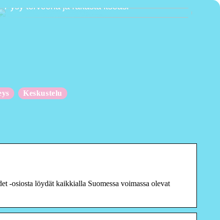
Pysy terveenä ja rakasta itseäsi
eys
Keskustelu
et -osiosta löydät kaikkialla Suomessa voimassa olevat