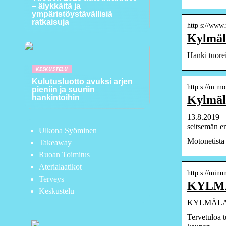
– älykkäitä ja
ympäristöystävällisiä
ratkaisuja
http s://www.
Kylmäla
Hanki tuorei
KESKUSTELU
Kulutusluotto avuksi arjen
http s://m.mo
pieniin ja suuriin
Kylmäla
hankintoihin
13.8.2019 —
seitsemän e
Ulkona Syöminen
Motonetista 
Takeaway
Ruoan Toimitus
Aterialaatikot
http s://minun
Terveys
KYLMÄL
Keskustelu
KYLMÄLAUKK
Tervetuloa t