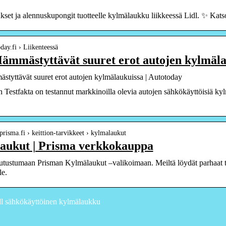
kset ja alennuskupongit tuotteelle kylmälaukku liikkeessä Lidl. ✨ Katso
oday.fi › Liikenteessä
Hämmästyttävät suuret erot autojen kylmäl
styttävät suuret erot autojen kylmälaukuissa | Autotoday
 Testfakta on testannut markkinoilla olevia autojen sähkökäyttöisiä ky
prisma.fi › keittion-tarvikkeet › kylmalaukut
aukut | Prisma verkkokauppa
utustumaan Prisman Kylmälaukut –valikoimaan. Meiltä löydät parhaat tuo
le.
dl sähkökäyttöinen kylmälaukku