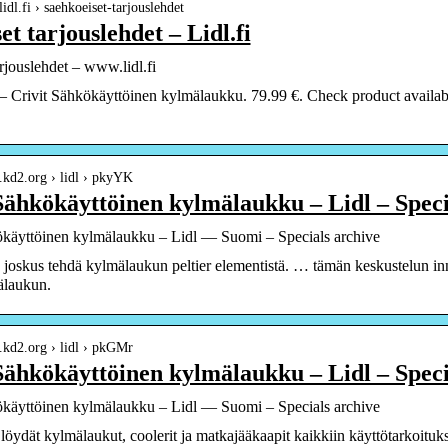
idl.fi › saehkoeiset-tarjouslehdet
et tarjouslehdet – Lidl.fi
rjouslehdet – www.lidl.fi
 Crivit Sähkökäyttöinen kylmälaukku. 79.99 €. Check product availabil
s.kd2.org › lidl › pkyYK
Sähkökäyttöinen kylmälaukku – Lidl – Speci
ökäyttöinen kylmälaukku – Lidl — Suomi – Specials archive
n joskus tehdä kylmälaukun peltier elementistä. … tämän keskustelun inno
älaukun.
s.kd2.org › lidl › pkGMr
Sähkökäyttöinen kylmälaukku – Lidl – Speci
ökäyttöinen kylmälaukku – Lidl — Suomi – Specials archive
löydät kylmälaukut, coolerit ja matkajääkaapit kaikkiin käyttötarkoituks