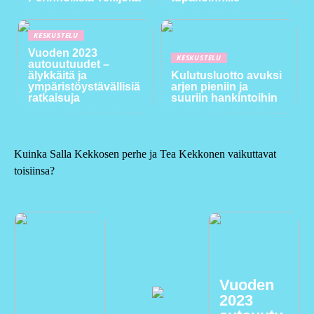
KESKUSTELU
Vuoden 2023
KESKUSTELU
autouutuudet –
älykkäitä ja
Kulutusluotto avuksi
ympäristöystävällisiä
arjen pieniin ja
ratkaisuja
suuriin hankintoihin
Kuinka Salla Kekkosen perhe ja Tea Kekkonen vaikuttavat
toisiinsa?
Vuoden
2023