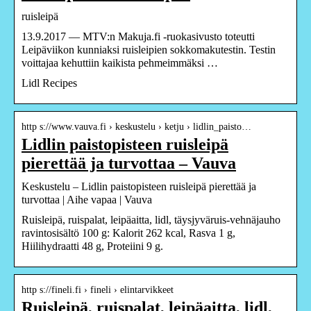
ruisleipä
13.9.2017 — MTV:n Makuja.fi -ruokasivusto toteutti
Leipäviikon kunniaksi ruisleipien sokkomakutestin. Testin
voittajaa kehuttiin kaikista pehmeimmäksi …
Lidl Recipes
http s://www.vauva.fi › keskustelu › ketju › lidlin_paisto…
Lidlin paistopisteen ruisleipä
pierettää ja turvottaa – Vauva
Keskustelu – Lidlin paistopisteen ruisleipä pierettää ja
turvottaa | Aihe vapaa | Vauva
Ruisleipä, ruispalat, leipäaitta, lidl, täysjyväruis-vehnäjauho
ravintosisältö 100 g: Kalorit 262 kcal, Rasva 1 g,
Hiilihydraatti 48 g, Proteiini 9 g.
http s://fineli.fi › fineli › elintarvikkeet
Ruisleipä, ruispalat, leipäaitta, lidl,