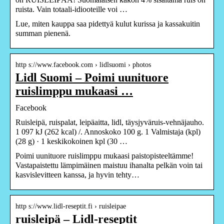
ruista. Vain totaali-idiooteille voi …
Lue, miten kauppa saa pidettyä kulut kurissa ja kassakuitin
summan pienenä.
http s://www.facebook.com › lidlsuomi › photos
Lidl Suomi – Poimi uunituore
ruislimppu mukaasi …
Facebook
Ruisleipä, ruispalat, leipäaitta, lidl, täysjyväruis-vehnäjauho.
1 097 kJ (262 kcal) /. Annoskoko 100 g. 1 Valmistaja (kpl)
(28 g) · 1 keskikokoinen kpl (30 …
Poimi uunituore ruislimppu mukaasi paistopisteeltämme!
Vastapaistettu lämpimäinen maistuu ihanalta pelkän voin tai
kasvislevitteen kanssa, ja hyvin tehty…
http s://www.lidl-reseptit.fi › ruisleipae
ruisleipä – Lidl-reseptit