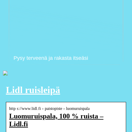
Pysy terveenä ja rakasta itseäsi
Lidl ruisleipä
http s://www.lidl.fi › paistopiste › luomuruispala
Luomuruispala, 100 % ruista –
Lidl.fi