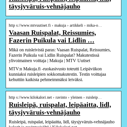
täysjyväruis-vehnäjauho
http s://www.mtvuutiset.fi › makuja › artikkeli › mika-o…
Vaasan Ruispalat, Reissumies,
Fazerin Puikula vai Lidlin …
Mikä on ruisleivistä paras: Vaasan Ruispalat, Reissumies,
Fazerin Puikula vai Lidlin Ruispalat? Makutestissä
ylivoimainen voittaja | Makuja | MTV Uutiset
MTV:n Makuja.fi -ruokasivusto toteutti Leipäviikon
kunniaksi ruisleipien sokkomakutestin. Testin voittajaa
kehuttiin kaikista pehmeimmäksi leiväksi.
http s://www.kilokalori.net › ravinto › yleinen › ruisleip…
Ruisleipä, ruispalat, leipäaitta, lidl,
täysjyväruis-vehnäjauho
Ruisleipä, ruispalat, leipäaitta, lidl, täysjyväruis-vehnäjauho