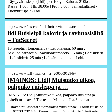
Täysjyväruisleipä (Lidl). per 100g – Kaloria: 210kcal |
Rasva: 1,80g | Hh: 38,00g | Prot: 5,80g. Samankaltaiset ·
Luomuruispala (Lidl).
http s://www.fatsecret.fi › kalorit-ravinto › search › q=li…
lidl Ruisleipä kalorit ja ravintosisältö
– FatSecret
10 reseptiä ; Leijonaleipä · Leijonaleipä. 60 min ;
Savulohicarpaccio · Savulohicarpaccio. 15 min ; Lohisliderit
· Lohisliderit. 25 min ; Lohi-fenkolikeitto · Lohi- …
http s://www.is.fi › mainos › art-2000009129497
[MAINOS: Lidl] Muistatko ulkoa,
paljonko ruisleipä ja …
[MAINOS: Lidl] Muistatko ulkoa, paljonko ruisleipä ja
jäätelö maksavat? Tee testi – Mainos – Ilta-Sanomat
Ostakaa pullasorsat Suomalaista “ruisleipää”. Lidlin ruisleipä
on RUISLEIPÄÄ! Suomalaisen kakon 4% sisältämä ruis on