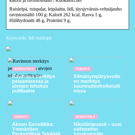
kalorit ja ravintosisältö | Kilokalori.net
Ruisleipä, ruispalat, leipäaitta, lidl, täysjyväruis-vehnäjauho
ravintosisältö 100 g: Kalorit 262 kcal, Rasva 1 g,
Hiilihydraatti 48 g, Proteiini 9 g.
Keywords: lidl ruisleipä
KESKUSTELU
TERVEYS
Ravinnon merkitys
Silmänympärysvoite
pelaamisessa ja
en merkitys
aivojen tehokas
kauneudenhoitorutii
polttoaine
nissa
TERVEYS
KESKUSTELU
Aknen Genetiikka:
Nikotiinipussit – uusi
Ymmärtäen
vaihtoehto
Perinnöllisiä Tekijöitä
tupakoinnille