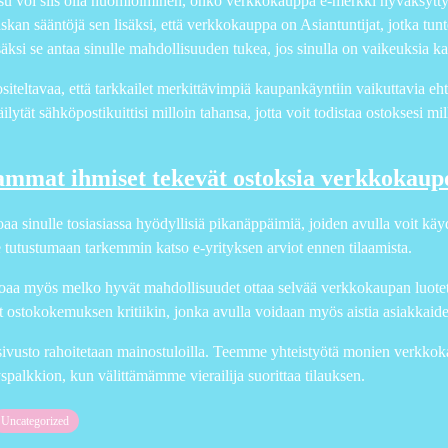
su voi siis olla huomioiminen, onko verkkokauppa e-merkki hyväksytty, s
kan sääntöjä sen lisäksi, että verkkokauppa on Asiantuntijat, jotka tunte
säksi se antaa sinulle mahdollisuuden tukea, jos sinulla on vaikeuksia
siteltavaa, että tarkkailet merkittävimpiä kaupankäyntiin vaikuttavia e
äilytät sähköpostikuittisi milloin tahansa, jotta voit todistaa ostoksesi mill
mmat ihmiset tekevät ostoksia verkkokaupo
joaa sinulle tosiasiassa hyödyllisiä pikanäppäimiä, joiden avulla voit k
 tutustumaan tarkemmin katso e-yrityksen arviot ennen tilaamista.
oaa myös melko hyvät mahdollisuudet ottaa selvää verkkokaupan luote
t ostokokemuksen kritiikin, jonka avulla voidaan myös aistia asiakkaide
vusto rahoitetaan mainostuloilla. Teemme yhteistyötä monien verkkok
palkkion, kun välittämämme vierailija suorittaa tilauksen.
Uncategorized