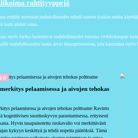
likoima rahtityyppejä
joaa erittäin suotuisat mahdollisuudet nähdä suuren joukon muita käyttäji
n kuin aloitat ostaa.
oaa myös melko luotettavat mahdollisuudet tutustua verkkokaupan luotet
aille mahdollisuuden laatia arvio tilausprosessista, jota kannattaa myö
ELU
merkitys pelaamisessa ja aivojen tehokas
itys pelaamisessa ja aivojen tehokas polttoaine Ravinto
jä kognitiivisen suorituskyvyn parantamisessa, erityisesti
kana. Hyvin tasapainotettu ruokavalio voi merkittävästi
aajan kykyyn keskittyä ja tehdä nopeita päätöksiä. Tämä
astelee ravinnon vaikutusta aivojen toimintaan ja antaa