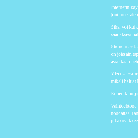
Internetin käy
joutuneet alen
Siksi voi kuit
saadaksesi h
Sinun tulee lo
on joissain ta
asiakkaan peto
Yleensä osumm
mikäli haluat 
Ennen kuin jo
Vaihtoehtona v
noudattaa Tans
pikakuvakkeen