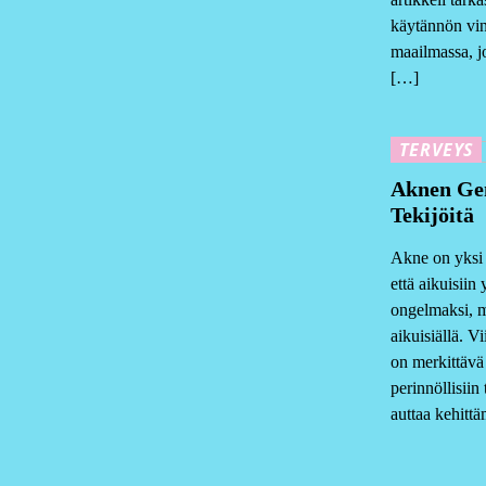
käytännön vin
maailmassa, jo
[…]
TERVEYS
Aknen Gen
Tekijöitä
Akne on yksi y
että aikuisiin
ongelmaksi, m
aikuisiällä. V
on merkittävä
perinnöllisiin
auttaa kehit