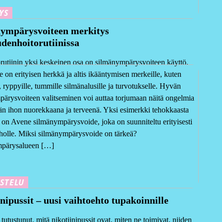
YS
ympärysvoiteen merkitys
denhoitorutiinissa
rutiinin yksi keskeinen osa on silmänympärysvoiteen käyttö.
 on erityisen herkkä ja altis ikääntymisen merkeille, kuten
e, ryppyille, tummille silmänalusille ja turvotukselle. Hyvän
ärysvoiteen valitseminen voi auttaa torjumaan näitä ongelmia
än ihon nuorekkaana ja terveenä. Yksi esimerkki tehokkaasta
a on Avene silmänympärysvoide, joka on suunniteltu erityisesti
iholle. Miksi silmänympärysvoide on tärkeä?
pärysalueen […]
STELU
nipussit – uusi vaihtoehto tupakoinnille
 tutustunut, mitä nikotiinipussit ovat, miten ne toimivat, niiden