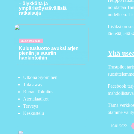
Helppo ratkai
– älykkäitä ja
noudattaa Tans
ympäristöystävällisiä
ratkaisuja
uudelleen. Li
Lisäksi on suo
tärkeää, että s
KESKUSTELU
Kulutusluotto avuksi arjen
Yhä usea
pieniin ja suuriin
hankintoihin
Trustpilot tar
suosittelemme
Ulkona Syöminen
Takeaway
Facebook tarj
Ruoan Toimitus
mahdollistava
Aterialaatikot
Tämä verkkosi
Terveys
otamme välitys
Keskustelu
10/01/2022