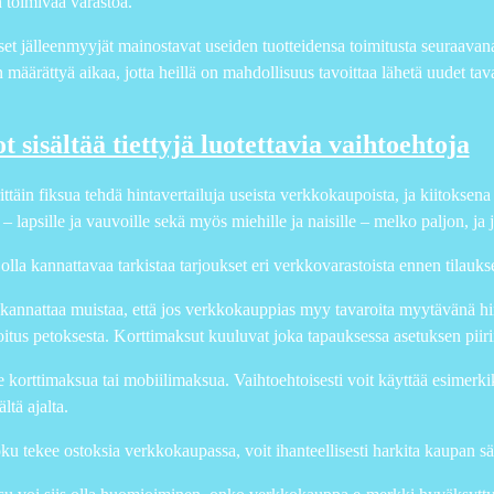
toimivaa varastoa.
t jälleenmyyjät mainostavat useiden tuotteidensa toimitusta seuraavana 
määrättyä aikaa, jotta heillä on mahdollisuus tavoittaa lähetä uudet tava
t sisältää tiettyjä luotettavia vaihtoehtoja
ittäin fiksua tehdä hintavertailuja useista verkkokaupoista, ja kiitoksena
– lapsille ja vauvoille sekä myös miehille ja naisille – melko paljon, ja 
olla kannattavaa tarkistaa tarjoukset eri verkkovarastoista ennen tilauk
 kannattaa muistaa, että jos verkkokauppias myy tavaroita myytävänä hin
oitus petoksesta. Korttimaksut kuuluvat joka tapauksessa asetuksen piirii
 korttimaksua tai mobiilimaksua. Vaihtoehtoisesti voit käyttää esimerk
tä ajalta.
u tekee ostoksia verkkokaupassa, voit ihanteellisesti harkita kaupan sä