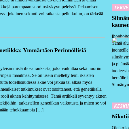
kkejä parempaan suorituskykyyn peleissä. Pelaamisen
TERVE
ssa jokainen sekunti voi ratkaista pelin kulun, on tärkeää
Silmän
kauneu
Ihonhoito
Tämä alue
etiikka: Ymmärtäen Perinnöllisiä
juonteill
silmänymp
ja pitämä
leisimmistä ihosairauksista, joka vaikuttaa sekä nuoriin
tuotteest
 ympäri maailmaa. Se on usein mielletty teini-ikäisten
herkälle 
utta todellisuudessa akne voi jatkua tai alkaa myös
Silmänym
iimeaikaiset tutkimukset ovat osoittaneet, että genetiikalla
 rooli aknen kehittymisessä. Tämä artikkeli syventyy aknen
 tekijöihin, tarkastellen genetiikan vaikutusta ja miten se voi
KESKU
tämään tehokkaampia […]
Nikotii
Oletko jo