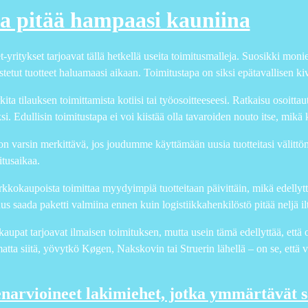
a pitää hampaasi kauniina
-yritykset tarjoavat tällä hetkellä useita toimitusmalleja. Suosikki monie
stetut tuotteet haluamaasi aikaan. Toimitustapa on siksi epätavallisen k
ita tilauksen toimittamista kotiisi tai työosoitteeseesi. Ratkaisu osoit
si. Edullisin toimitustapa ei voi kiistää olla tavaroiden nouto itse, mikä 
n varsin merkittävä, jos joudumme käyttämään uusia tuotteitasi välittömä
itusaikaa.
kkokaupoista toimittaa myydyimpiä tuotteitaan päivittäin, mikä edellyttää
s saada paketti valmiina ennen kuin logistiikkahenkilöstö pitää neljä il
aupat tarjoavat ilmaisen toimituksen, mutta usein tämä edellyttää, että os
atta siitä, yövytkö Køgen, Nakskovin tai Struerin lähellä – on se, että 
narvioineet lakimiehet, jotka ymmärtävät 