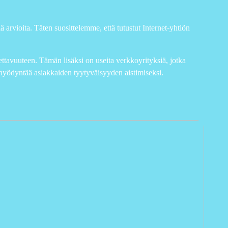
ä arvioita. Täten suosittelemme, että tutustut Internet-yhtiön
tavuuteen. Tämän lisäksi on useita verkkoyrityksiä, jotka
s hyödyntää asiakkaiden tyytyväisyyden aistimiseksi.