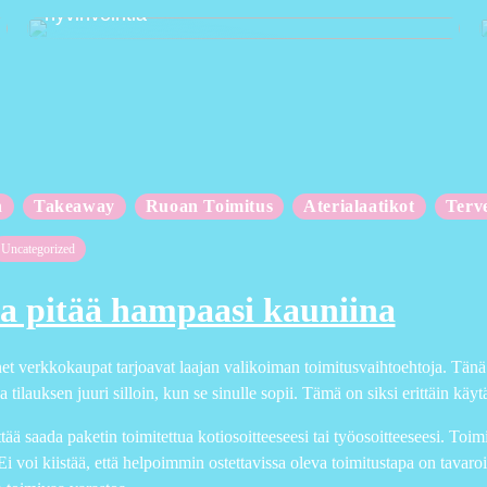
hyvinvointia
n
Takeaway
Ruoan Toimitus
Aterialaatikot
Terv
Uncategorized
a pitää hampaasi kauniina
 verkkokaupat tarjoavat laajan valikoiman toimitusvaihtoehtoja. Tänä pä
a tilauksen juuri silloin, kun se sinulle sopii. Tämä on siksi erittäin k
tää saada paketin toimitettua kotiosoitteeseesi tai työosoitteeseesi. Toi
i voi kiistää, että helpoimmin ostettavissa oleva toimitustapa on tavaroi