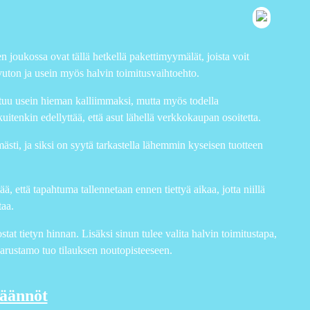
n joukossa ovat tällä hetkellä pakettimyymälät, joista voit
ivuton ja usein myös halvin toimitusvaihtoehto.
tautuu usein hieman kalliimmaksi, mutta myös todella
kuitenkin edellyttää, että asut lähellä verkkokaupan osoitetta.
sti, ja siksi on syytä tarkastella lähemmin kyseisen tuotteen
, että tapahtuma tallennetaan ennen tiettyä aikaa, jotta niillä
taa.
tat tietyn hinnan. Lisäksi sinun tulee valita halvin toimitustapa,
varustamo tuo tilauksen noutopisteeseen.
säännöt