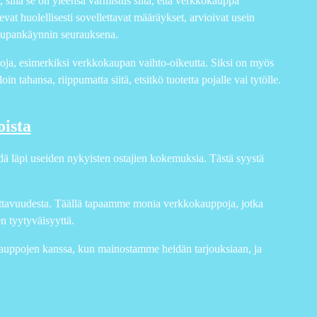
illä se on yleensä varmistus siitä, että verkkokauppa
vat huolellisesti sovellettavat määräykset, arvioivat usein
 kaupankäynnin seurauksena.
htoja, esimerkiksi verkkokaupan vaihto-oikeutta. Siksi on myös
oin tahansa, riippumatta siitä, etsitkö tuotetta pojalle vai tytölle.
ista
äydä läpi useiden nykyisten ostajien kokemuksia. Tästä syystä
ttavuudesta. Täällä tapaamme monia verkkokauppoja, jotka
n tyytyväisyyttä.
auppojen kanssa, kun mainostamme heidän tarjouksiaan, ja