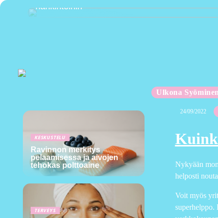
hankintoihin
Ulkona Syömine
24/09/2022
Kuink
KESKUSTELU
Ravinnon merkitys
pelaamisessa ja aivojen
Nykyään monet
tehokas polttoaine
helposti nouta
Voit myös yrit
superhelppo. E
TERVEYS