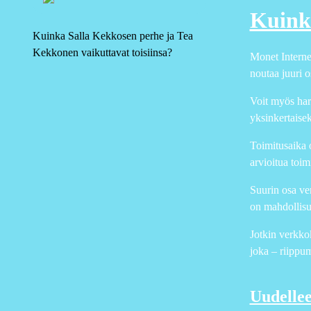
Kuink
Kuinka Salla Kekkosen perhe ja Tea
Kekkonen vaikuttavat toisiinsa?
Monet Internet
noutaa juuri o
Voit myös hark
yksinkertaisek
Toimitusaika o
arvioitua toim
Suurin osa ver
on mahdollisuu
Jotkin verkkok
joka – riippum
Uudellee