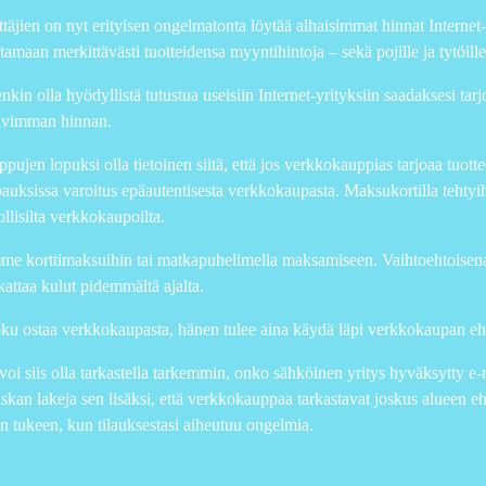
ttäjien on nyt erityisen ongelmatonta löytää alhaisimmat hinnat Internet-y
tamaan merkittävästi tuotteidensa myyntihintoja – sekä pojille ja tytöille e
enkin olla hyödyllistä tutustua useisiin Internet-yrityksiin saadaksesi tar
alvimman hinnan.
ppujen lopuksi olla tietoinen siitä, että jos verkkokauppias tarjoaa tuott
pauksissa varoitus epäautentisesta verkkokaupasta. Maksukortilla tehtyih
llisilta verkkokaupoilta.
e korttimaksuihin tai matkapuhelimella maksamiseen. Vaihtoehtoisena 
kattaa kulut pidemmältä ajalta.
ku ostaa verkkokaupasta, hänen tulee aina käydä läpi verkkokaupan ehd
oi siis olla tarkastella tarkemmin, onko sähköinen yritys hyväksytty e-m
kan lakeja sen lisäksi, että verkkokauppaa tarkastavat joskus alueen ehdo
 tukeen, kun tilauksestasi aiheutuu ongelmia.