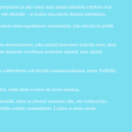
rityksissä ja tätä varten suuri määrä sähköisiä yritykset ovat
ttä aikuisille – ja joskus jopa tarjota ilmaisia toimituksia.
jouksia ennen tapahtuman suorittamista, jotta olet hyvin perillä
een alennushintaan, joka näyttää fantastisen helpolta ostaa, tämä
in tilauksiin sovelletaan kuitenkin sääntöä, joka säästää
vaihtoehtona voit käyttää osamaksuratkaisua, kuten ViaBilliä,
ot, mutta tämä ei usein ole kovin hauskaa.
erkillä, mikä on yleensä varmistus siitä, että verkkoyritys
illa esitellyt ammattilaiset. Lisäksi se antaa sinulle