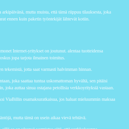
arkipäivänä, mutta muista, että tämä riippuu tilauksesta, joka
rat ennen kuin paketin työntekijät lähtevät kotiin.
 monet Internet-yritykset on joutunut. alentaa tuotteidensa
joskus jopa tarjota ilmainen toimitus.
sen tekemistä, jotta saat varmasti halvimman hinnan.
taan, joka saattaa tuntua uskomattoman hyvältä, sen pitäisi
n, joka auttaa sinua ostajana petollisia verkkoyrityksiä vastaan.
iksi ViaBillin osamaksuratkaisua, jos haluat mieluummin maksaa
äntöjä, mutta tämä on usein aikaa vievä tehtävä.