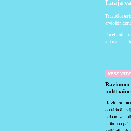
Laaja va
Trustpilot tar
arvioihin enne
Facebook tarj
antavat asiakk
KESKUST
Ravinnon 
polttoaine
Ravinnon merk
on tärkeä teki
pelaamisen ai
vaikuttaa pel
artikkeli tark