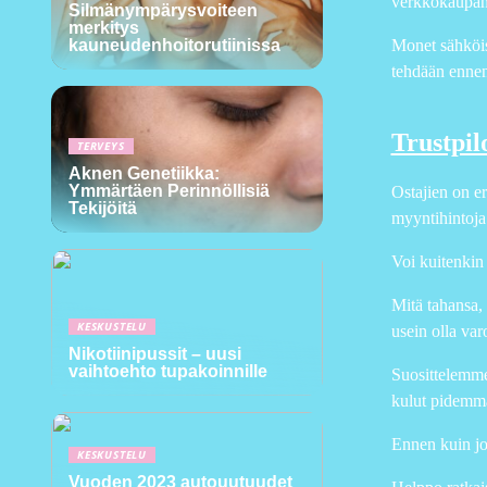
verkkokaupan 
Silmänympärysvoiteen
merkitys
Monet sähköise
kauneudenhoitorutiinissa
tehdään ennen 
Trustpilo
TERVEYS
Aknen Genetiikka:
Ymmärtäen Perinnöllisiä
Ostajien on er
Tekijöitä
myyntihintoja 
Voi kuitenkin 
Mitä tahansa,
KESKUSTELU
usein olla var
Nikotiinipussit – uusi
vaihtoehto tupakoinnille
Suosittelemme
kulut pidemmäl
Ennen kuin jok
KESKUSTELU
Vuoden 2023 autouutuudet