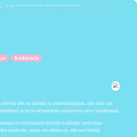
Pysy terveenä ja rakasta itseäsi
eys
Keskustelu
ivänä hitti on lähettää se pakettikauppaan, sillä näin voit
äytännöllinen ja myös helpoimmin ostettavissa oleva toimitustapa.
mitustapa on keskimäärin pykälän kalliimpi, mutta jopa
den nouto itse, mutta sen ehtona on, että asut lähellä