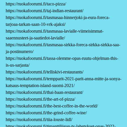
https://ruokafoorumi.fi/taco-pizza/
https://ruokafoorumi.fi/taj-indian-restaurant/
https://ruokafoorumi.fi/tasmasaa-hinnerjoki-ja-eura-foreca-
tarjoaa-tarkan-saan-10-vrk-ajaksi/
https://ruokafoorumi.fi/tasmasaa-lavialle-viimeisimmat-
saaennusteet-ja-saatiedot-lavialle/
https://ruokafoorumi.fi/tasmasaa-sirkka-foreca-sirkka-sirkka-saa-
ja-postinumero/
https://ruokafoorumi.fi/tassa-olemme-opas-ruutu-ohjelman-this-
is-us-sarjasta/
https://ruokafoorumi.fi/telliskivi-restaurants/
https://ruokafoorumi.fi/tempparit-2021-parit-anna-mitte-ja-sonya-
katsaus-temptation-island-suomi-2021/
https://ruokafoorumi.fi/thai-baan-restaurant/
https://ruokafoorumi.fi/the-art-of-pizza/
https://ruokafoorumi.fi/the-best-coffee-in-the-world/
https://ruokafoorumi.fi/the-grind-coffee-wine/
https://ruokafoorumi.fi/tiia-louste-lidl/
https://ruokafoorumi.fi/timanttiliigan-tv-lahetykset-opas-2022-