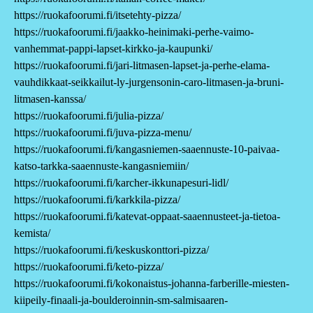
https://ruokafoorumi.fi/itsetehty-pizza/
https://ruokafoorumi.fi/jaakko-heinimaki-perhe-vaimo-
vanhemmat-pappi-lapset-kirkko-ja-kaupunki/
https://ruokafoorumi.fi/jari-litmasen-lapset-ja-perhe-elama-
vauhdikkaat-seikkailut-ly-jurgensonin-caro-litmasen-ja-bruni-
litmasen-kanssa/
https://ruokafoorumi.fi/julia-pizza/
https://ruokafoorumi.fi/juva-pizza-menu/
https://ruokafoorumi.fi/kangasniemen-saaennuste-10-paivaa-
katso-tarkka-saaennuste-kangasniemiin/
https://ruokafoorumi.fi/karcher-ikkunapesuri-lidl/
https://ruokafoorumi.fi/karkkila-pizza/
https://ruokafoorumi.fi/katevat-oppaat-saaennusteet-ja-tietoa-
kemista/
https://ruokafoorumi.fi/keskuskonttori-pizza/
https://ruokafoorumi.fi/keto-pizza/
https://ruokafoorumi.fi/kokonaistus-johanna-farberille-miesten-
kiipeily-finaali-ja-boulderoinnin-sm-salmisaaren-