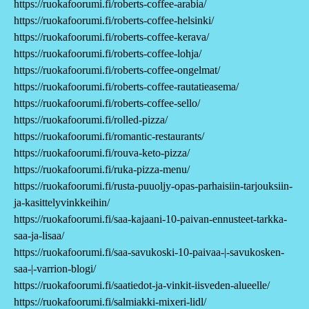
https://ruokafoorumi.fi/roberts-coffee-arabia/
https://ruokafoorumi.fi/roberts-coffee-helsinki/
https://ruokafoorumi.fi/roberts-coffee-kerava/
https://ruokafoorumi.fi/roberts-coffee-lohja/
https://ruokafoorumi.fi/roberts-coffee-ongelmat/
https://ruokafoorumi.fi/roberts-coffee-rautatieasema/
https://ruokafoorumi.fi/roberts-coffee-sello/
https://ruokafoorumi.fi/rolled-pizza/
https://ruokafoorumi.fi/romantic-restaurants/
https://ruokafoorumi.fi/rouva-keto-pizza/
https://ruokafoorumi.fi/ruka-pizza-menu/
https://ruokafoorumi.fi/rusta-puuoljy-opas-parhaisiin-tarjouksiin-
ja-kasittelyvinkkeihin/
https://ruokafoorumi.fi/saa-kajaani-10-paivan-ennusteet-tarkka-
saa-ja-lisaa/
https://ruokafoorumi.fi/saa-savukoski-10-paivaa-|-savukosken-
saa-|-varrion-blogi/
https://ruokafoorumi.fi/saatiedot-ja-vinkit-iisveden-alueelle/
https://ruokafoorumi.fi/salmiakki-mixeri-lidl/