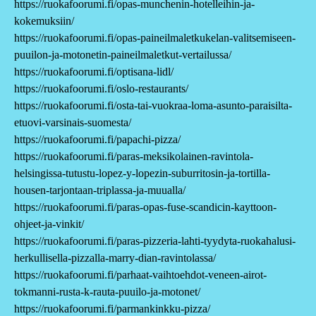
https://ruokafoorumi.fi/opas-munchenin-hotelleihin-ja-
kokemuksiin/
https://ruokafoorumi.fi/opas-paineilmaletkukelan-valitsemiseen-
puuilon-ja-motonetin-paineilmaletkut-vertailussa/
https://ruokafoorumi.fi/optisana-lidl/
https://ruokafoorumi.fi/oslo-restaurants/
https://ruokafoorumi.fi/osta-tai-vuokraa-loma-asunto-paraisilta-
etuovi-varsinais-suomesta/
https://ruokafoorumi.fi/papachi-pizza/
https://ruokafoorumi.fi/paras-meksikolainen-ravintola-
helsingissa-tutustu-lopez-y-lopezin-suburritosin-ja-tortilla-
housen-tarjontaan-triplassa-ja-muualla/
https://ruokafoorumi.fi/paras-opas-fuse-scandicin-kayttoon-
ohjeet-ja-vinkit/
https://ruokafoorumi.fi/paras-pizzeria-lahti-tyydyta-ruokahalusi-
herkullisella-pizzalla-marry-dian-ravintolassa/
https://ruokafoorumi.fi/parhaat-vaihtoehdot-veneen-airot-
tokmanni-rusta-k-rauta-puuilo-ja-motonet/
https://ruokafoorumi.fi/parmankinkku-pizza/