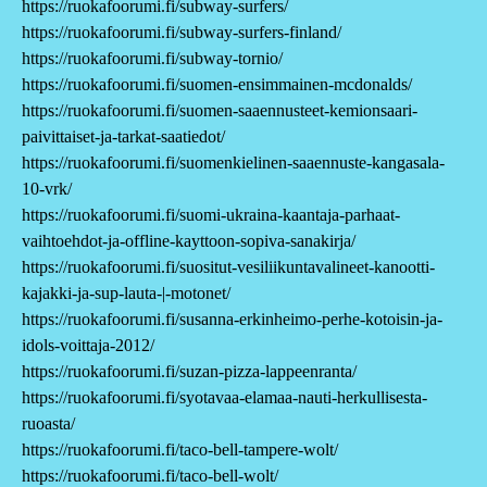
https://ruokafoorumi.fi/subway-surfers/
https://ruokafoorumi.fi/subway-surfers-finland/
https://ruokafoorumi.fi/subway-tornio/
https://ruokafoorumi.fi/suomen-ensimmainen-mcdonalds/
https://ruokafoorumi.fi/suomen-saaennusteet-kemionsaari-
paivittaiset-ja-tarkat-saatiedot/
https://ruokafoorumi.fi/suomenkielinen-saaennuste-kangasala-
10-vrk/
https://ruokafoorumi.fi/suomi-ukraina-kaantaja-parhaat-
vaihtoehdot-ja-offline-kayttoon-sopiva-sanakirja/
https://ruokafoorumi.fi/suositut-vesiliikuntavalineet-kanootti-
kajakki-ja-sup-lauta-|-motonet/
https://ruokafoorumi.fi/susanna-erkinheimo-perhe-kotoisin-ja-
idols-voittaja-2012/
https://ruokafoorumi.fi/suzan-pizza-lappeenranta/
https://ruokafoorumi.fi/syotavaa-elamaa-nauti-herkullisesta-
ruoasta/
https://ruokafoorumi.fi/taco-bell-tampere-wolt/
https://ruokafoorumi.fi/taco-bell-wolt/