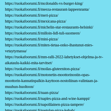
https://ruokafoorumi.fi/mcdonalds-vs-burger-king/
https://ruokafoorumi.fi/meeza-restaurant-lappeenranta/
https://ruokafoorumi.fi/meri-pizza/
https://ruokafoorumi.fi/mexicana-pizza/
https://ruokafoorumi.fi/michelin-star-restaurants-helsinki/
https://ruokafoorumi.fi/milloin-lidl-tuli-suomeen/
https://ruokafoorumi.fi/mini-pizza/
https://ruokafoorumi.fi/miten-tietaa-onko-ihastunut-mies-
vetaytymassa/
https://ruokafoorumi.fi/mm-ralli-2022-lahetykset-ohjelma-ja-tv-
aikataulu-kaikki-mita-tarvitset/
https://ruokafoorumi.fi/moilas-gluteeniton-pizza/
https://ruokafoorumi.fi/motonetin-moottorinostin-opas-
moottorin-kannatinpalkin-kayttoon-nostoliinan-valintaan-ja-
muuhun-huoltoon/
https://ruokafoorumi.fi/naan-pizza/
https://ruokafoorumi.fi/naples-pizza-and-wine-kamppi/
https://ruokafoorumi.fi/napolilainen-pizza-tampere/
https://ruokafoorumi.fi/nastolan-pizza-kebab/