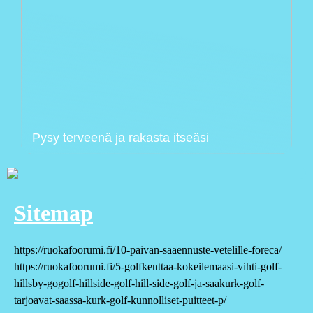
Pysy terveenä ja rakasta itseäsi
Sitemap
https://ruokafoorumi.fi/10-paivan-saaennuste-vetelille-foreca/
https://ruokafoorumi.fi/5-golfkenttaa-kokeilemaasi-vihti-golf-
hillsby-gogolf-hillside-golf-hill-side-golf-ja-saakurk-golf-
tarjoavat-saassa-kurk-golf-kunnolliset-puitteet-p/