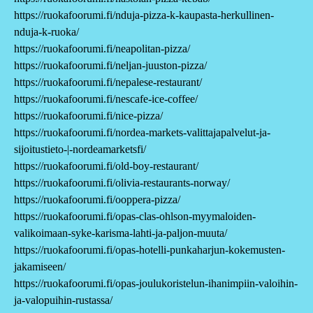
https://ruokafoorumi.fi/nduja-pizza-k-kaupasta-herkullinen-
nduja-k-ruoka/
https://ruokafoorumi.fi/neapolitan-pizza/
https://ruokafoorumi.fi/neljan-juuston-pizza/
https://ruokafoorumi.fi/nepalese-restaurant/
https://ruokafoorumi.fi/nescafe-ice-coffee/
https://ruokafoorumi.fi/nice-pizza/
https://ruokafoorumi.fi/nordea-markets-valittajapalvelut-ja-
sijoitustieto-|-nordeamarketsfi/
https://ruokafoorumi.fi/old-boy-restaurant/
https://ruokafoorumi.fi/olivia-restaurants-norway/
https://ruokafoorumi.fi/ooppera-pizza/
https://ruokafoorumi.fi/opas-clas-ohlson-myymaloiden-
valikoimaan-syke-karisma-lahti-ja-paljon-muuta/
https://ruokafoorumi.fi/opas-hotelli-punkaharjun-kokemusten-
jakamiseen/
https://ruokafoorumi.fi/opas-joulukoristelun-ihanimpiin-valoihin-
ja-valopuihin-rustassa/