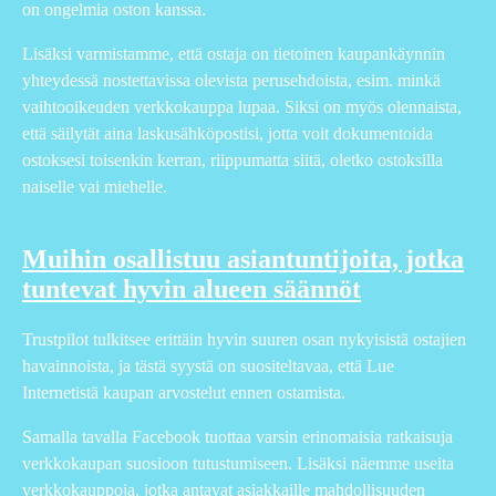
on ongelmia oston kanssa.
Lisäksi varmistamme, että ostaja on tietoinen kaupankäynnin
yhteydessä nostettavissa olevista perusehdoista, esim. minkä
vaihtooikeuden verkkokauppa lupaa. Siksi on myös olennaista,
että säilytät aina laskusähköpostisi, jotta voit dokumentoida
ostoksesi toisenkin kerran, riippumatta siitä, oletko ostoksilla
naiselle vai miehelle.
Muihin osallistuu asiantuntijoita, jotka
tuntevat hyvin alueen säännöt
Trustpilot tulkitsee erittäin hyvin suuren osan nykyisistä ostajien
havainnoista, ja tästä syystä on suositeltavaa, että Lue
Internetistä kaupan arvostelut ennen ostamista.
Samalla tavalla Facebook tuottaa varsin erinomaisia ratkaisuja
verkkokaupan suosioon tutustumiseen. Lisäksi näemme useita
verkkokauppoja, jotka antavat asiakkaille mahdollisuuden