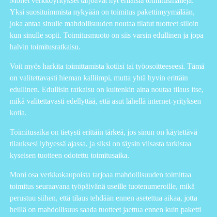
Monet verkkoyritykset tarjoavat nyt erilaisia toimitusmalleja.
Yksi suosituimmista nykyään on toimitus pakettimyymälään,
joka antaa sinulle mahdollisuuden noutaa tilatut tuotteet silloin
kun sinulle sopii. Toimitusmuoto on siis varsin edullinen ja jopa
halvin toimitusratkaisu.
Voit myös harkita toimittamista kotiisi tai työosoitteeseesi. Tämä
on valitettavasti hieman kalliimpi, mutta yhtä hyvin erittäin
edullinen. Edullisin ratkaisu on kuitenkin aina noutaa tilaus itse,
mikä valitettavasti edellyttää, että asut lähellä internet-yrityksen
kotia.
Toimitusaika on tietysti erittäin tärkeä, jos sinun on käytettävä
tilauksesi lyhyessä ajassa, ja siksi on täysin viisasta tarkistaa
kyseisen tuotteen odotettu toimitusaika.
Moni osa verkkokaupoista tarjoaa mahdollisuuden toimittaa
toimitus seuraavana työpäivänä useille tuotenumeroille, mikä
perustuu siihen, että tilaus tehdään ennen asetettua aikaa, jotta
heillä on mahdollisuus saada tuotteet jaettua ennen kuin paketti