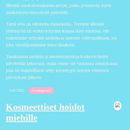
lähettää ostokokemuksesta arvion, jonka perusteella myös
asiakastyytyväisyydestä päätetään.
Tämä sivu on rahoitettu mainoksilla. Teemme läheistä
yhteistyötä eri verkkoyritysten kanssa siinä mielessä, että
esittelemme yritysten tuotteita ja saamme välityspalkkion, jos
joku vierailijoistamme tekee tilauksen.
Tanskalaisia tuotteita ja internetvarastoja koskevat tiedot
päivitetään jatkuvasti, mutta emme ole vastuussa muutoksista,
joita on mahdollisesti tehty käytettyjen tietojen viimeisen
päivityksen jälkeen.
12/07/2022
Uncategorized
Kosmeettiset hoidot
miehille