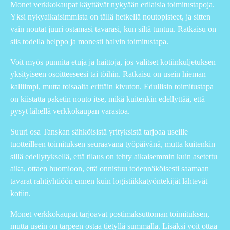
Monet verkkokaupat käyttävät nykyään erilaisia toimitustapoja.
Yksi nykyaikaisimmista on tällä hetkellä noutopisteet, ja sitten
vain noutat juuri ostamasi tavarasi, kun siltä tuntuu. Ratkaisu on
siis todella helppo ja monesti halvin toimitustapa.
Voit myös punnita etuja ja haittoja, jos valitset kotiinkuljetuksen
yksityiseen osoitteeseesi tai töihin. Ratkaisu on usein hieman
kalliimpi, mutta toisaalta erittäin kivuton. Edullisin toimitustapa
on kiistatta paketin nouto itse, mikä kuitenkin edellyttää, että
pysyt lähellä verkkokaupan varastoa.
Suuri osa Tanskan sähköisistä yrityksistä tarjoaa useille
tuotteilleen toimituksen seuraavana työpäivänä, mutta kuitenkin
sillä edellytyksellä, että tilaus on tehty aikaisemmin kuin asetettu
aika, ottaen huomioon, että onnistuu todennäköisesti saamaan
tavarat rahtiyhtiöön ennen kuin logistiikkatyöntekijät lähtevät
kotiin.
Monet verkkokaupat tarjoavat postimaksuttoman toimituksen,
mutta usein on tarpeen ostaa tietyllä summalla. Lisäksi voit ottaa