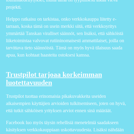
projekti.
Helppo ratkaisu on tarkistaa, onko verkkokauppa liitetty e-
tarraan, koska tämä on usein merkki siitä, että verkkoyritys
ymmärtää Tanskan viralliset säännöt, sen lisäksi, että sähköistä
liiketoimintaa valvovat rutiininomaisesti ammattilaiset, joilla on
tarvittava tieto säännöistä. Tämä on myös hyvä tilaisuus saada
apua, kun kohtaat haasteita ostoksesi kanssa.
Trustpilot tarjoaa korkeimman
luotettavuuden
Trustpilot tuottaa erinomaisia pikakuvakkeita useiden
aikaisempien käyttäjien arvioiden tulkitsemiseen, joten on hyvä,
että tutkit sähköisen yrityksen arviot ennen sinä määräät.
Facebook luo myös täysin rehellisiä menetelmiä saadakseen
käsityksen verkkokauppiaan uskottavuudesta. Lisäksi nähdään