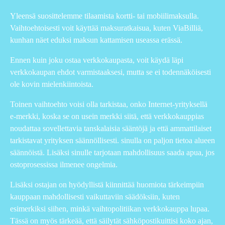
Yleensä suosittelemme tilaamista kortti- tai mobiilimaksulla.
Vaihtoehtoisesti voit käyttää maksuratkaisua, kuten ViaBilliä,
kunhan näet eduksi maksun kattamisen useassa erässä.
Ennen kuin joku ostaa verkkokaupasta, voit käydä läpi
verkkokaupan ehdot varmistaaksesi, mutta se ei todennäköisesti
ole kovin mielenkiintoista.
Toinen vaihtoehto voisi olla tarkistaa, onko Internet-yrityksellä
e-merkki, koska se on usein merkki siitä, että verkkokauppias
noudattaa sovellettavia tanskalaisia sääntöjä ja että ammattilaiset
tarkistavat yrityksen säännöllisesti. sinulla on paljon tietoa alueen
säännöistä. Lisäksi sinulle tarjotaan mahdollisuus saada apua, jos
ostoprosessissa ilmenee ongelmia.
Lisäksi ostajan on hyödyllistä kiinnittää huomiota tärkeimpiin
kauppaan mahdollisesti vaikuttaviin säädöksiin, kuten
esimerkiksi siihen, minkä vaihtopolitiikan verkkokauppa lupaa.
Tässä on myös tärkeää, että säilytät sähköpostikuittisi koko ajan,