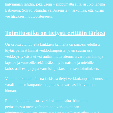
halvimman rahdin, joka usein – riippumatta siitä, asutko lähellä
Esbjergia, Solrød Strandia vai Assensia – tarkoittaa, että kuriiri
vie tilauksesi noutopisteeseen.
Toimitusaika on tietysti erittäin tärkeä
On osoittautunut, että kaikkien kannalta on pääosin edullista
löytää parhaat hinnat verkkokaupoista, joten suurin osa
verkkoyrityksistä ei voi auttaa mutta alenna tavaroiden hintoja –
lapsille ja vauvoille sekä lisäksi myös naisille ja miehille –
kolossaalisesti ja jopa varmista joskus ilmaisen toimituksen.
Voi kuitenkin olla fiksua tarkistaa tietyt verkkokaupat alennusten
varalta ennen kaupantekoa, jotta saat varmasti halvimman
hinnan.
Ennen kuin joku ostaa verkkokauppiaalta, hänen on
periaatteessa otettava huomioon verkkokaupan
toimintaedellytykset, mutta tämä on tyypillisesti aikaa vievä