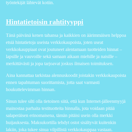
työntekijät lähtevät kotiin.
Hintatietoisin rahtityyppi
Tänä päivänä kenen tahansa ja kaikkien on äärimmäisen helppoa
etsiä hintatietoja useista verkkokaupoista, joten useat
verkkokauppiaat ovat joutuneet alentamaan tuotteiden hinnat –
lapsille ja vauvoille sekä samaan aikaan miehille ja naisille –
merkittävästi ja jopa tarjoavat joskus ilmaisen toimituksen.
Aina kannattaa tarkistaa alennuskoodit joistakin verkkokaupoista
ennen tapahtuman suorittamista, jotta saat varmasti
houkuttelevimman hinnan.
Sinun tulee silti olla tietoinen siitä, että kun Internet-jälleenmyyjä
mainostaa parhaita testituotteita hinnalla, jota voidaan pitää
salaperäisen erinomaisena, tämän pitäisi usein olla merkki
huijauksesta. Maksukortilla tehdyt ostot sisältyvät kuitenkin
lakiin, joka tukee sinua vilpillistä verkkokauppaa vastaan.