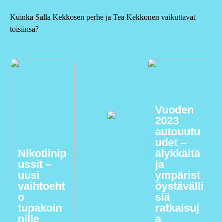
Kuinka Salla Kekkosen perhe ja Tea Kekkonen vaikuttavat
toisiinsa?
Vuoden
2023
autouutu
udet –
Nikotiinip
älykkäitä
ussit –
ja
uusi
ympärist
vaihtoeht
öystävälli
o
siä
tupakoin
ratkaisuj
nille
a