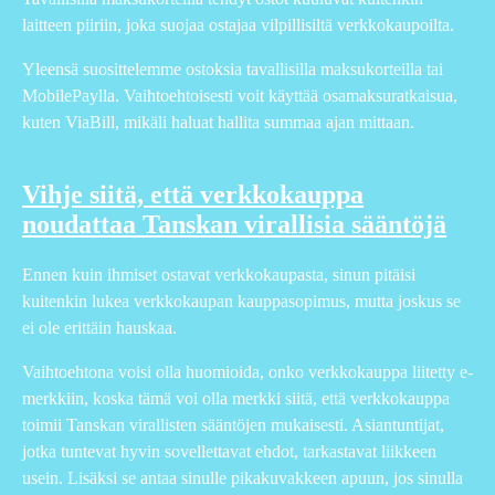
laitteen piiriin, joka suojaa ostajaa vilpillisiltä verkkokaupoilta.
Yleensä suosittelemme ostoksia tavallisilla maksukorteilla tai
MobilePaylla. Vaihtoehtoisesti voit käyttää osamaksuratkaisua,
kuten ViaBill, mikäli haluat hallita summaa ajan mittaan.
Vihje siitä, että verkkokauppa
noudattaa Tanskan virallisia sääntöjä
Ennen kuin ihmiset ostavat verkkokaupasta, sinun pitäisi
kuitenkin lukea verkkokaupan kauppasopimus, mutta joskus se
ei ole erittäin hauskaa.
Vaihtoehtona voisi olla huomioida, onko verkkokauppa liitetty e-
merkkiin, koska tämä voi olla merkki siitä, että verkkokauppa
toimii Tanskan virallisten sääntöjen mukaisesti. Asiantuntijat,
jotka tuntevat hyvin sovellettavat ehdot, tarkastavat liikkeen
usein. Lisäksi se antaa sinulle pikakuvakkeen apuun, jos sinulla