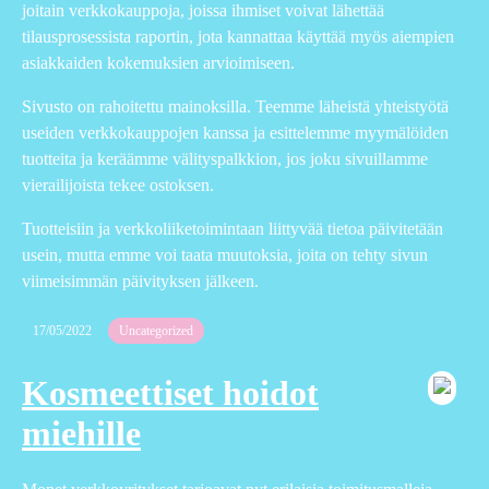
joitain verkkokauppoja, joissa ihmiset voivat lähettää
tilausprosessista raportin, jota kannattaa käyttää myös aiempien
asiakkaiden kokemuksien arvioimiseen.
Sivusto on rahoitettu mainoksilla. Teemme läheistä yhteistyötä
useiden verkkokauppojen kanssa ja esittelemme myymälöiden
tuotteita ja keräämme välityspalkkion, jos joku sivuillamme
vierailijoista tekee ostoksen.
Tuotteisiin ja verkkoliiketoimintaan liittyvää tietoa päivitetään
usein, mutta emme voi taata muutoksia, joita on tehty sivun
viimeisimmän päivityksen jälkeen.
17/05/2022
Uncategorized
Kosmeettiset hoidot
miehille