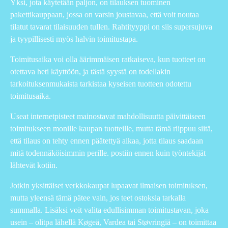
Yksi, jota käytetään paljon, on tilauksen tuominen
pakettikauppaan, jossa on varsin joustavaa, että voit noutaa
tilatut tavarat tilaisuuden tullen. Rahtityyppi on siis supersujuva
ja tyypillisesti myös halvin toimitustapa.
Toimitusaika voi olla äärimmäisen ratkaiseva, kun tuotteet on
otettava heti käyttöön, ja tästä syystä on todellakin
tarkoituksenmukaista tarkistaa kyseisen tuotteen odotettu
toimitusaika.
Useat internetpisteet mainostavat mahdollisuutta päivittäiseen
toimitukseen monille kaupan tuotteille, mutta tämä riippuu siitä,
että tilaus on tehty ennen päätettyä aikaa, jotta tilaus saadaan
mitä todennäköisimmin perille. postiin ennen kuin työntekijät
lähtevät kotiin.
Jotkin yksittäiset verkkokaupat lupaavat ilmaisen toimituksen,
mutta yleensä tämä pätee vain, jos teet ostoksia tarkalla
summalla. Lisäksi voit valita edullisimman toimitustavan, joka
usein – olitpa lähellä Køgeä, Vardea tai Støvringiä – on toimittaa