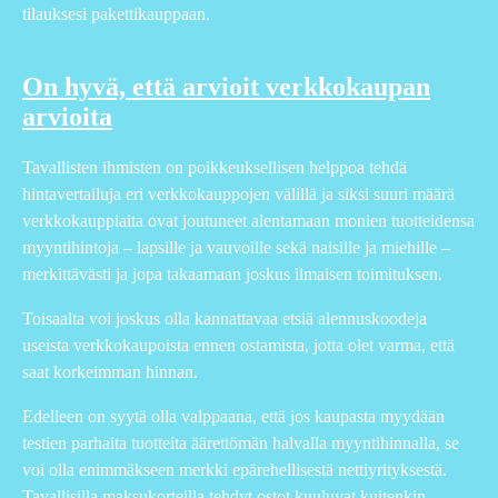
tilauksesi pakettikauppaan.
On hyvä, että arvioit verkkokaupan
arvioita
Tavallisten ihmisten on poikkeuksellisen helppoa tehdä
hintavertailuja eri verkkokauppojen välillä ja siksi suuri määrä
verkkokauppiaita ovat joutuneet alentamaan monien tuotteidensa
myyntihintoja – lapsille ja vauvoille sekä naisille ja miehille –
merkittävästi ja jopa takaamaan joskus ilmaisen toimituksen.
Toisaalta voi joskus olla kannattavaa etsiä alennuskoodeja
useista verkkokaupoista ennen ostamista, jotta olet varma, että
saat korkeimman hinnan.
Edelleen on syytä olla valppaana, että jos kaupasta myydään
testien parhaita tuotteita äärettömän halvalla myyntihinnalla, se
voi olla enimmäkseen merkki epärehellisestä nettiyrityksestä.
Tavallisilla maksukorteilla tehdyt ostot kuuluvat kuitenkin