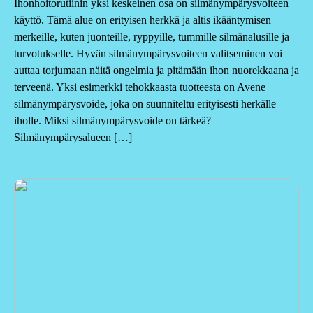
Ihonhoitorutiinin yksi keskeinen osa on silmänympärysvoiteen
käyttö. Tämä alue on erityisen herkkä ja altis ikääntymisen
merkeille, kuten juonteille, ryppyille, tummille silmänalusille ja
turvotukselle. Hyvän silmänympärysvoiteen valitseminen voi
auttaa torjumaan näitä ongelmia ja pitämään ihon nuorekkaana ja
terveenä. Yksi esimerkki tehokkaasta tuotteesta on Avene
silmänympärysvoide, joka on suunniteltu erityisesti herkälle
iholle. Miksi silmänympärysvoide on tärkeä?
Silmänympärysalueen […]