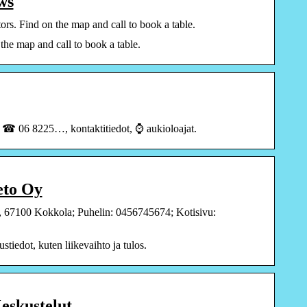
ws
s. Find on the map and call to book a table.
he map and call to book a table.
i ☎ 06 8225…, kontaktitiedot, ⌚ aukioloajat.
eto Oy
, 67100 Kokkola; Puhelin: 0456745674; Kotisivu:
tiedot, kuten liikevaihto ja tulos.
eskustelut