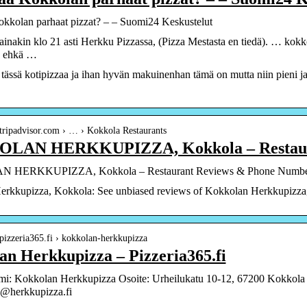
okkolan parhaat pizzat? – – Suomi24 Keskustelut
inakin klo 21 asti Herkku Pizzassa, (Pizza Mestasta en tiedä). … kokko
n ehkä …
tässä kotipizzaa ja ihan hyvän makuinenhan tämä on mutta niin pieni ja k
tripadvisor.com › … › Kokkola Restaurants
LAN HERKKUPIZZA, Kokkola – Restaur
HERKKUPIZZA, Kokkola – Restaurant Reviews & Phone Number 
rkkupizza, Kokkola: See unbiased reviews of Kokkolan Herkkupizza, on
pizzeria365.fi › kokkolan-herkkupizza
n Herkkupizza – Pizzeria365.fi
imi: Kokkolan Herkkupizza Osoite: Urheilukatu 10-12, 67200 Kokkola
@herkkupizza.fi