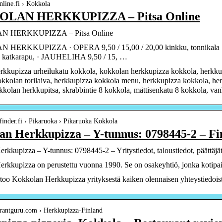
online.fi › Kokkola
LAN HERKKUPIZZA – Pitsa Online
 HERKKUPIZZA – Pitsa Online
ERKKUPIZZA · OPERA 9,50 / 15,00 / 20,00 kinkku, tonnikala ·
, katkarapu, · JAUHELIHA 9,50 / 15, …
rkkupizza urheilukatu kokkola, kokkolan herkkupizza kokkola, herkku
kokkolan torilaiva, herkkupizza kokkola menu, herkkupizza kokkola, he
kkolan herkkupitsa, skrabbintie 8 kokkola, måttisenkatu 8 kokkola, va
finder.fi › Pikaruoka › Pikaruoka Kokkola
an Herkkupizza – Y-tunnus: 0798445-2 – Fi
kkupizza – Y-tunnus: 0798445-2 – Yritystiedot, taloustiedot, päättäjät
rkkupizza on perustettu vuonna 1990. Se on osakeyhtiö, jonka kotipaik
rtoo Kokkolan Herkkupizza yrityksestä kaiken olennaisen yhteystiedoista a
aurantguru.com › Herkkupizza-Finland