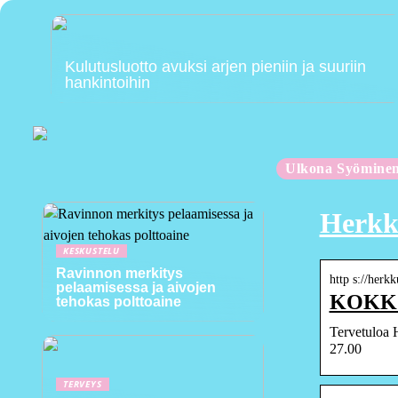
Kulutusluotto avuksi arjen pieniin ja suuriin
hankintoihin
Ulkona Syömine
Herkk
KESKUSTELU
Ravinnon merkitys
http s://herkk
pelaamisessa ja aivojen
KOKKO
tehokas polttoaine
Tervetuloa H
27.00
TERVEYS