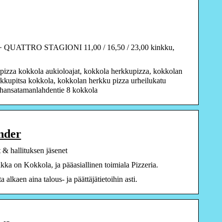
 QUATTRO STAGIONI 11,00 / 16,50 / 23,00 kinkku,
pizza kokkola aukioloajat, kokkola herkkupizza, kokkolan
rkkupitsa kokkola, kokkolan herkku pizza urheilukatu
nhansatamanlahdentie 8 kokkola
nder
 & hallituksen jäsenet
ka on Kokkola, ja pääasiallinen toimiala Pizzeria.
lkaen aina talous- ja päättäjätietoihin asti.