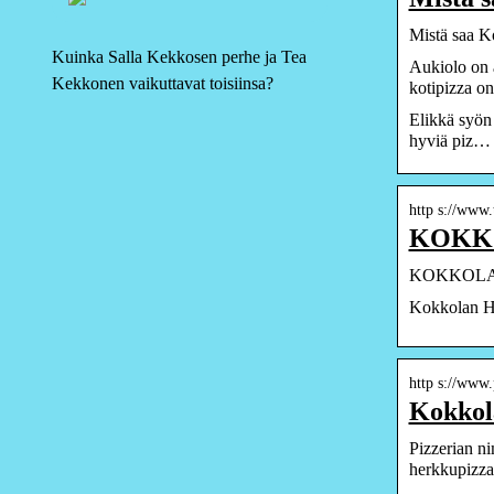
Mistä saa K
Kuinka Salla Kekkosen perhe ja Tea
Aukiolo on a
Kekkonen vaikuttavat toisiinsa?
kotipizza o
Elikkä syön 
hyviä piz…
http s://www.
KOKKO
KOKKOLAN 
Kokkolan He
http s://www.
Kokkola
Pizzerian n
herkkupizza