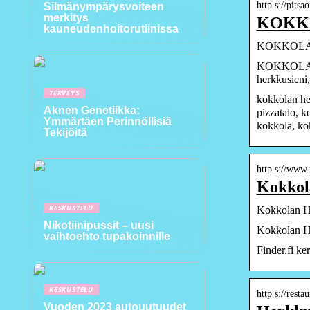
http s://pitsa
Silmänympärysvoiteen
merkitys
KOKKO
kauneudenhoitorutiinissa
KOKKOLAN
KOKKOLAN H
herkkusieni
TERVEYS
kokkolan he
Aknen Genetiikka:
pizzatalo, 
Ymmärtäen Perinnöllisiä
kokkola, ko
Tekijöitä
http s://www.
Kokkol
KESKUSTELU
Kokkolan Her
Nikotiinipussit – uusi
Kokkolan He
vaihtoehto tupakoinnille
Finder.fi ke
KESKUSTELU
http s://rest
Vuoden 2023 autouutuudet