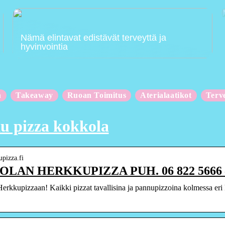
Nämä elintavat edistävät terveyttä ja
hyvinvointia
n
Takeaway
Ruoan Toimitus
Aterialaatikot
Terv
u pizza kokkola
upizza.fi
LAN HERKKUPIZZA PUH. 06 822 5666 –
erkkupizzaan! Kaikki pizzat tavallisina ja pannupizzoina kolmessa eri k