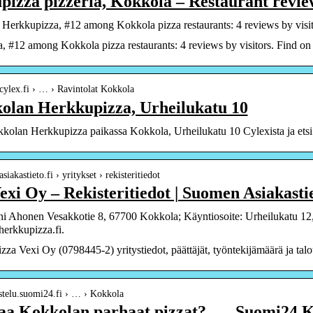
izza pizzeria, Kokkola – Restaurant revie
Herkkupizza, #12 among Kokkola pizza restaurants: 4 reviews by visitor
 #12 among Kokkola pizza restaurants: 4 reviews by visitors. Find on t
cylex.fi › … › Ravintolat Kokkola
olan Herkkupizza, Urheilukatu 10
kkolan Herkkupizza paikassa Kokkola, Urheilukatu 10 Cylexista ja ets
siakastieto.fi › yritykset › rekisteritiedot
exi Oy – Rekisteritiedot | Suomen Asiakasti
i Ahonen Vesakkotie 8, 67700 Kokkola; Käyntiosoite: Urheilukatu 12
herkkupizza.fi.
zza Vexi Oy (0798445-2) yritystiedot, päättäjät, työntekijämäärä ja talous
ustelu.suomi24.fi › … › Kokkola
aa Kokkolan parhaat pizzat? – – Suomi24 K