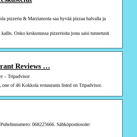
la pizzeria & Marzianosta saa hyvää pizzaa halvalla ja
allis. Onko keskustassa pizzerioita josta saisi tunnetusti
ant Reviews …
– Tripadvisor
e of 46 Kokkola restaurants listed on Tripadvisor.
 Puhelinnumero: 068225666. Sähköpostiosoite: