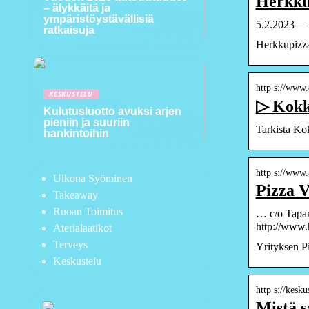
Herkkup
– älykkäitä ja
ympäristöystävällisiä
5.2.2023 — 
ratkaisuja
Herkkupizza,
http s://www.
KESKUSTELU
▷ Kokk
Kulutusluotto avuksi arjen
pieniin ja suuriin
Tarkista Ko
hankintoihin
http s://www.a
Ulkona Syöminen
Pizza V
Takeaway
Ruoan Toimitus
… c/o Tapan
http://www.
Aterialaatikot
Terveys
Yrityksen Pi
Keskustelu
http s://kesk
Mistä s