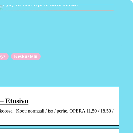
Pysy terveenä ja rakasta itseäsi
eys
Keskustelu
 Etusivu
oossa. ​ ​Koot: normaali / iso / perhe. OPERA 11,50 / 18,50 /