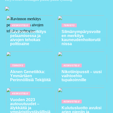
KESKUSTELU
TERVEYS
Ravinnon merkitys
Silmänympärysvoite
pelaamisessa ja
en merkitys
aivojen tehokas
kauneudenhoitorutii
polttoaine
nissa
TERVEYS
KESKUSTELU
Aknen Genetiikka:
Nikotiinipussit – uusi
Ymmärtäen
vaihtoehto
Perinnöllisiä Tekijöitä
tupakoinnille
KESKUSTELU
Vuoden 2023
KESKUSTELU
autouutuudet –
älykkäitä ja
Kulutusluotto avuksi
ympäristöystävällisiä
arjen pieniin ja