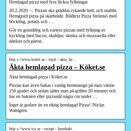
Hemlagad pizza med fyra läckra fyllningar
20.2.2020 — Pizzan ska gräddas rykande hett, och snabbt.
Hemgjord pizza på skärbräde. Bildtext Pizza Strömsö med
böckling, potatis och …
Gör en grunddeg och variera pizzan med fyllning av
kyckling med bacon, skaldjur, skinka och mozzarella eller
ädelost och päron.
http s://www.koket.se › mjol › akta_he…
Äkta hemlagad pizza – Köket.se
Äkta hemlagad pizza | Köket.se
Pizzan kan även bakas i vanlig hemmaugn på max värme
250 grader och sedan sätter man på grillen 20 minuter och
har en baksten eller pizzastål några cm under …
Inget är godare än en riktig hemlagad Pizza! /Niclas
Wahlgren
http s://www.ica.se › recept › hembakt…