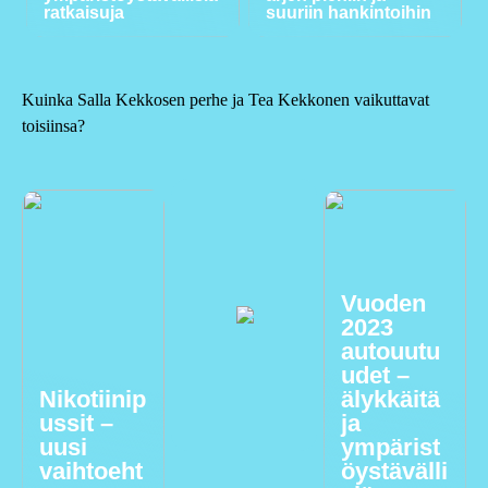
ratkaisuja
suuriin hankintoihin
Kuinka Salla Kekkosen perhe ja Tea Kekkonen vaikuttavat
toisiinsa?
Vuoden
2023
autouutu
udet –
Nikotiinip
älykkäitä
ussit –
ja
uusi
ympärist
vaihtoeht
öystävälli