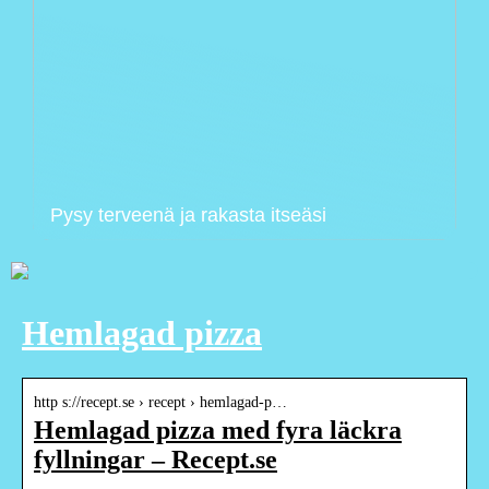
Pysy terveenä ja rakasta itseäsi
Hemlagad pizza
http s://recept.se › recept › hemlagad-p…
Hemlagad pizza med fyra läckra
fyllningar – Recept.se