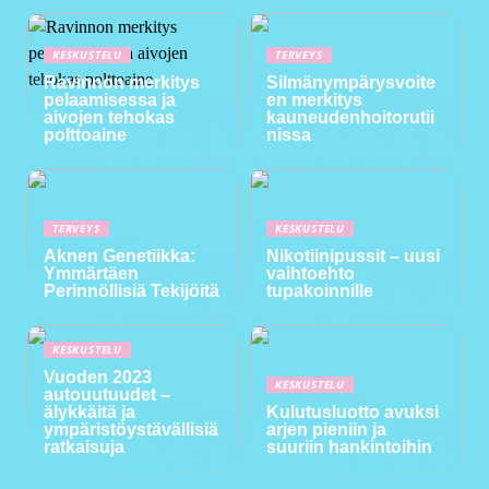
KESKUSTELU
TERVEYS
Ravinnon merkitys
Silmänympärysvoite
pelaamisessa ja
en merkitys
aivojen tehokas
kauneudenhoitorutii
polttoaine
nissa
TERVEYS
KESKUSTELU
Aknen Genetiikka:
Nikotiinipussit – uusi
Ymmärtäen
vaihtoehto
Perinnöllisiä Tekijöitä
tupakoinnille
KESKUSTELU
Vuoden 2023
KESKUSTELU
autouutuudet –
älykkäitä ja
Kulutusluotto avuksi
ympäristöystävällisiä
arjen pieniin ja
ratkaisuja
suuriin hankintoihin