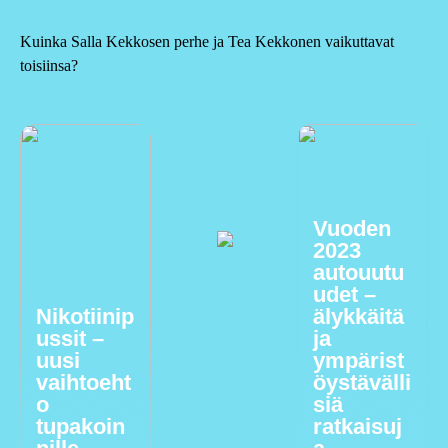
Kuinka Salla Kekkosen perhe ja Tea Kekkonen vaikuttavat
toisiinsa?
Vuoden
2023
autouutu
udet –
Nikotiinip
älykkäitä
ussit –
ja
uusi
ympärist
vaihtoeht
öystävälli
o
siä
tupakoin
ratkaisuj