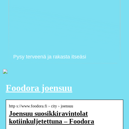
Pysy terveenä ja rakasta itseäsi
Foodora joensuu
http s://www.foodora.fi › city › joensuu
Joensuu suosikkiravintolat
kotiinkuljetettuna – Foodora