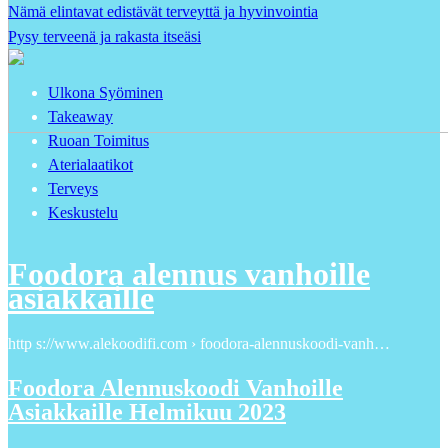
Nämä elintavat edistävät terveyttä ja hyvinvointia
Pysy terveenä ja rakasta itseäsi
Ulkona Syöminen
Takeaway
Ruoan Toimitus
Aterialaatikot
Terveys
Keskustelu
Foodora alennus vanhoille
asiakkaille
http s://www.alekoodifi.com › foodora-alennuskoodi-vanh…
Foodora Alennuskoodi Vanhoille
Asiakkaille Helmikuu 2023