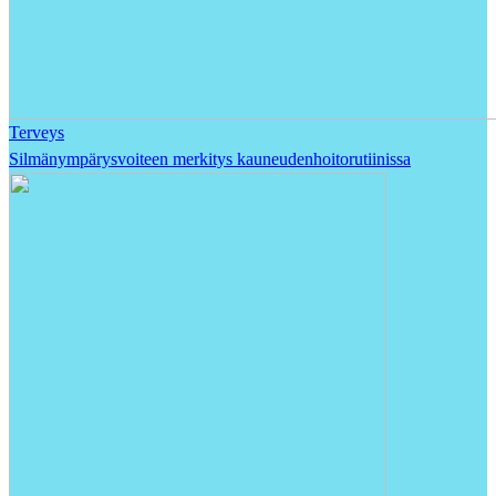
Terveys
Silmänympärysvoiteen merkitys kauneudenhoitorutiinissa