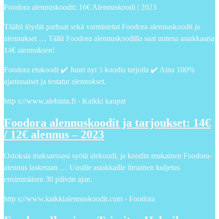
Foodora alennuskoodit: 16€ Alennuskoodi | 2023
Täältä löydät parhaat sekä varmistetut Foodora alennuskoodit ja
alennukset … Tällä Foodora alennuskoodilla saat uutena asiakkaana
14€ alennuksen!
Foodora etukoodi ✔️ Juuri nyt 5 koodia tarjolla ✔️ Aina 100%
ajantasaiset ja testatut alennukset.
http s://www.alehinta.fi › Kaikki kaupat
Foodora alennuskoodit ja tarjoukset: 14€
/ 12€ alennus – 2023
Ostoksia maksaessasi syötä alekoodi, ja koodin mukainen Foodora-
alennus lasketaan … Uusille asiakkaille ilmainen kuljetus
ensimmäisen 30 päivän ajan.
http s://www.kaikkialennuskoodit.com › Foodora