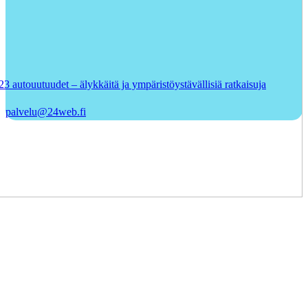
 autouutuudet – älykkäitä ja ympäristöystävällisiä ratkaisuja
palvelu@24web.fi