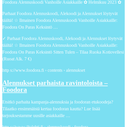
Foodora Alennuskoodi Vanhoille Asiakkaille ✿ Helmikuu 2023 ✿
Parhaat Foodora Alennuskoodi, Alekoodi ja Alennukset löytyvät
täältä! ☆ Ilmainen Foodora Alennuskoodi Vanhoille Asiakkaille:
Foodora On Paras Keksintö …
✓ Parhaat Foodora Alennuskoodi, Alekoodi ja Alennukset löytyvät
täältä! ☆ Ilmainen Foodora Alennuskoodi Vanhoille Asiakkaille:
Foodora On Paras Keksintö Sitten Tulen – Tilaa Ruoka Kotiovellesi
(Ruoat Alk. 7 €)
http s://www.foodora.fi › contents › alennukset
Alennukset parhaista ravintoloista –
Foodora
Etsitkö parhaita kampanja-alennuksia ja foodoran etukoodeja?
Tilaatko ensimmäistä kertaa foodoran kautta? Lue lisää
tarjouksestamme uusille asiakkaille …
http s://www.iltalehti.fi › alennuskoodi › foodora