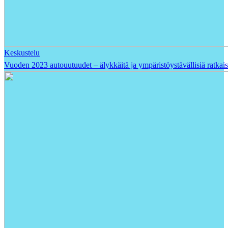
Keskustelu
Vuoden 2023 autouutuudet – älykkäitä ja ympäristöystävällisiä ratkais