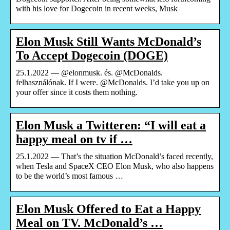
with his love for Dogecoin in recent weeks, Musk
Elon Musk Still Wants McDonald’s
To Accept Dogecoin (DOGE)
25.1.2022 — @elonmusk. és. @McDonalds.
felhasználónak. If I were. @McDonalds. I’d take you up on
your offer since it costs them nothing.
Elon Musk a Twitteren: “I will eat a
happy meal on tv if …
25.1.2022 — That’s the situation McDonald’s faced recently,
when Tesla and SpaceX CEO Elon Musk, who also happens
to be the world’s most famous …
Elon Musk Offered to Eat a Happy
Meal on TV. McDonald’s …