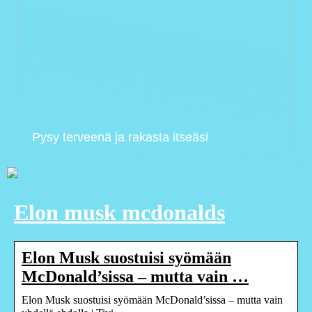
Pysy terveenä ja rakasta itseäsi
Elon musk mcdonalds
Elon Musk suostuisi syömään
McDonald’sissa – mutta vain …
Elon Musk suostuisi syömään McDonald’sissa – mutta vain