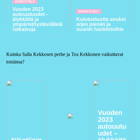
KESKUSTELU
Vuoden 2023
KESKUSTELU
autouutuudet –
älykkäitä ja
Kulutusluotto avuksi
ympäristöystävällisiä
arjen pieniin ja
ratkaisuja
suuriin hankintoihin
Kuinka Salla Kekkosen perhe ja Tea Kekkonen vaikuttavat
toisiinsa?
Vuoden
2023
autouutu
udet –