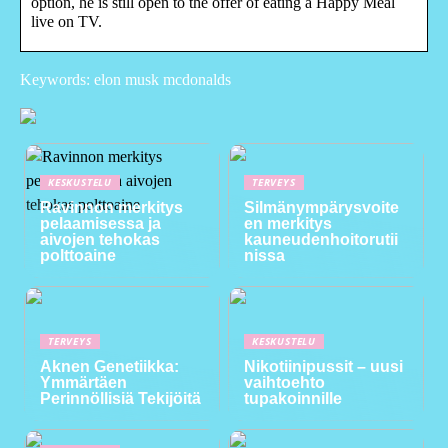
option, he is still open to the offer of eating a Happy Meal
live on TV.
Keywords: elon musk mcdonalds
KESKUSTELU
TERVEYS
Ravinnon merkitys
Silmänympärysvoite
pelaamisessa ja
en merkitys
aivojen tehokas
kauneudenhoitorutii
polttoaine
nissa
TERVEYS
KESKUSTELU
Aknen Genetiikka:
Nikotiinipussit – uusi
Ymmärtäen
vaihtoehto
Perinnöllisiä Tekijöitä
tupakoinnille