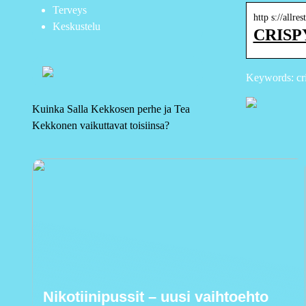
Terveys
http s://allre
Keskustelu
CRISPY
Keywords: cris
Kuinka Salla Kekkosen perhe ja Tea
Kekkonen vaikuttavat toisiinsa?
Nikotiinipussit – uusi vaihtoehto