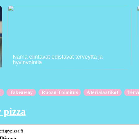
Nämä elintavat edistävät terveyttä ja
hyvinvointia
n
Takeaway
Ruoan Toimitus
Aterialaatikot
Terv
 pizza
crispypizza.fi
Pizza