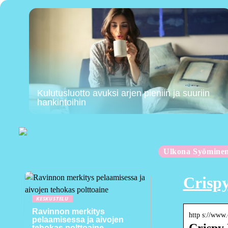
Kulutusluotto avuksi arjen pieniin ja suuriin
hankintoihin
Ulkona Syömine
Crispy
KESKUSTELU
Ravinnon merkitys
http s://www.
pelaamisessa ja aivojen
Crispy 
tehokas polttoaine