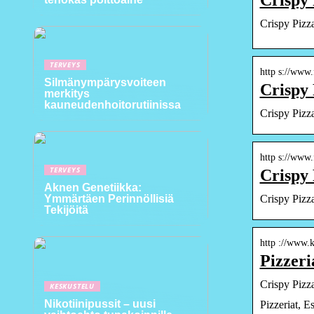
Crispy Pizza
TERVEYS
http s://www.
Silmänympärysvoiteen
Crispy 
merkitys
kauneudenhoitorutiinissa
Crispy Pizz
http s://www.
TERVEYS
Crispy 
Aknen Genetiikka:
Crispy Pizza
Ymmärtäen Perinnöllisiä
Tekijöitä
http ://www.ku
Pizzeri
Crispy Pizz
KESKUSTELU
Nikotiinipussit – uusi
Pizzeriat, E