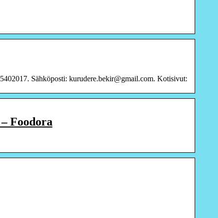
35402017. Sähköposti: kurudere.bekir@gmail.com. Kotisivut:
o – Foodora