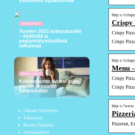
vaihtoehto tupakoinnille
http s://cris
Crispy 
KESKUSTELU
Vuoden 2023 autouutuudet
Crispy Pizz
– älykkäitä ja
ympäristöystävällisiä
Crispy Pizz
ratkaisuja
http s://cris
Menu – 
KESKUSTELU
Crispy Pizza
Kulutusluotto avuksi arjen
pieniin ja suuriin
Crispy Pizz
hankintoihin
http s://www.
Ulkona Syöminen
Pizzeri
Takeaway
Pizzeriat, E
Ruoan Toimitus
Aterialaatikot