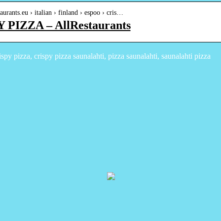
staurants.eu › italian › finland › espoo › cris…
 PIZZA – AllRestaurants
py pizza, crispy pizza saunalahti, pizza saunalahti, saunalahti pizza