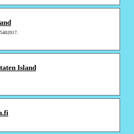
land
35402017.
taten Island
.fi